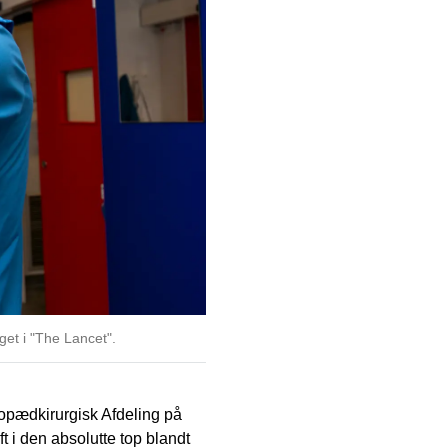
get i "The Lancet".
opædkirurgisk Afdeling på
t i den absolutte top blandt