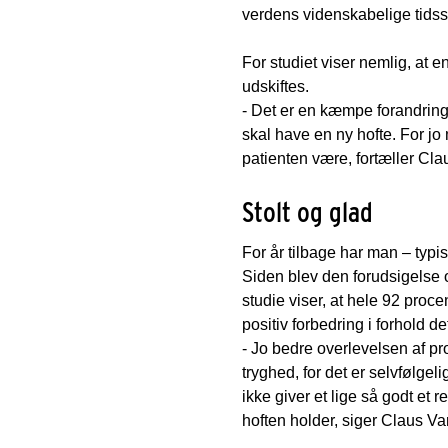
verdens videnskabelige tidsskri
For studiet viser nemlig, at e
udskiftes.
- Det er en kæmpe forandring f
skal have en ny hofte. For jo 
patienten være, fortæller Cl
Stolt og glad
For år tilbage har man – typis
Siden blev den forudsigelse o
studie viser, at hele 92 procen
positiv forbedring i forhold de
- Jo bedre overlevelsen af pr
tryghed, for det er selvfølgel
ikke giver et lige så godt et 
hoften holder, siger Claus V