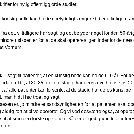
fter for nylig offentliggjorde studiet.
n kunstig hofte kan holde i betydeligt længere tid end tidligere a
ra det, vi tidligere har sagt, og det betyder noget for den 50-årig
mindre risikoen er for, at de skal opereres igen indenfor de næst
aus Varnum.
k – sagt til patienter, at en kunstig hofte kan holde i 10 år. For
pdateret til, at 80-85 procent stadig har deres nye hofte efter 2
t af alle patienter kan forvente, at de stadig har deres kunstige ho
t, man hidtil har troet og sagt.
otesen er, jo mindre er sandsynligheden for, at patienten skal o
ig aldrig rart at blive opereret. Og vi ved desværre også, at opera
resultat som den første operation. Så der er god grund til at inter
arnum.