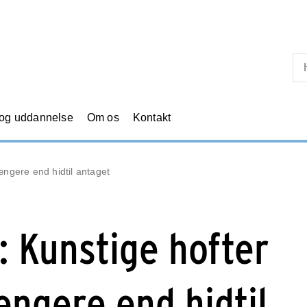
Skip til primært indhold
 og uddannelse
Om os
Kontakt
ængere end hidtil antaget
: Kunstige hofter
ængere end hidtil