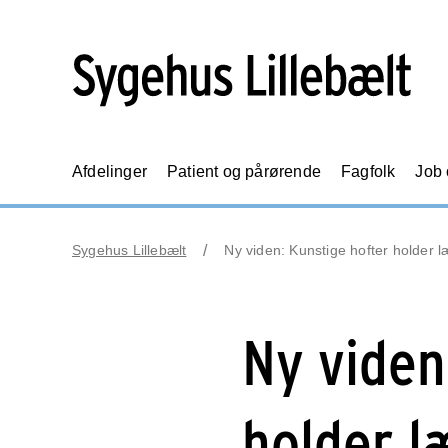
Afdelinger
Patient og pårørende
Fagfolk
Job
Sygehus Lillebælt
Ny viden: Kunstige hofter holder l
Ny viden
holder l