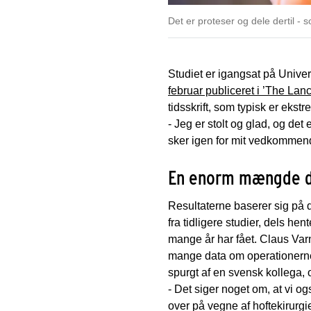
Det er proteser og dele dertil - s
Studiet er igangsat på Univer
februar publiceret i ’The Lanc
tidsskrift, som typisk er ekstr
- Jeg er stolt og glad, og det 
sker igen for mit vedkommende
En enorm mængde 
Resultaterne baserer sig på d
fra tidligere studier, dels h
mange år har fået. Claus Var
mange data om operationerne, 
spurgt af en svensk kollega, 
- Det siger noget om, at vi o
over på vegne af hoftekirurgi