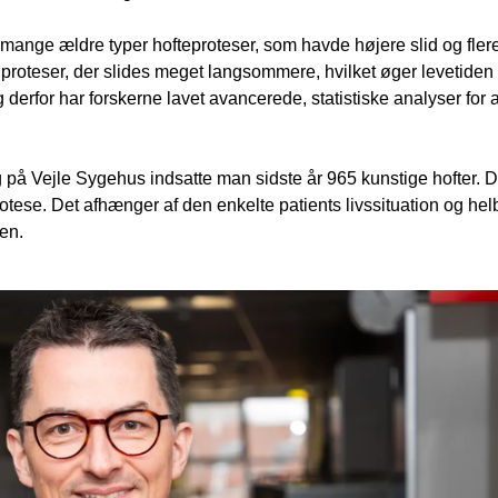
 mange ældre typer hofteproteser, som havde højere slid og fler
roteser, der slides meget langsommere, hvilket øger levetiden 
 derfor har forskerne lavet avancerede, statistiske analyser for 
 på Vejle Sygehus indsatte man sidste år 965 kunstige hofter. D
otese. Det afhænger af den enkelte patients livssituation og he
gen.