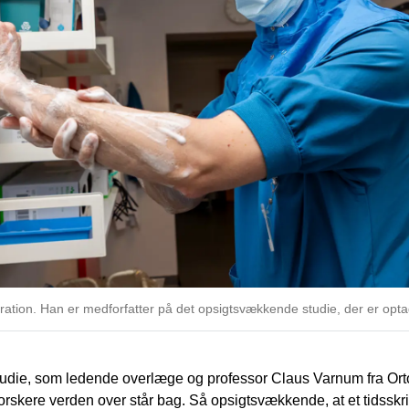
eration. Han er medforfatter på det opsigtsvækkende studie, der er opta
tudie, som ledende overlæge og professor Claus Varnum fra Ort
skere verden over står bag. Så opsigtsvækkende, at et tidsskrif