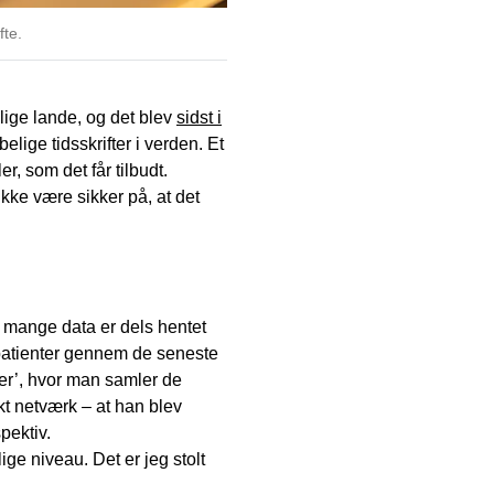
fte.
llige lande, og det blev
sidst i
elige tidsskrifter i verden. Et
er, som det får tilbudt.
 ikke være sikker på, at det
e mange data er dels hentet
m patienter gennem de seneste
er’, hvor man samler de
kt netværk – at han blev
pektiv.
ge niveau. Det er jeg stolt