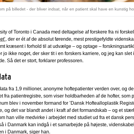
om på billedet - der bliver indsat, når en patient skal have en kunstig ho
sity of Toronto i Canada med deltagelse af forskere fra ni forske
et’
, der er ét af de absolut førende, mest prestigefyldte videnskab
emt kræsent i forhold til at udvælge – og optage – forskningsartikl
er jo ikke noget, der sker tit i en forskers karriere, og jeg kan slet
. Så det er stort, forklarer professoren.
data
ata fra 1,9 millioner, anonyme hoftepatienter verden over, og d
entet fra patientregistre, som viser holdbarheden af de hofter, so
num blev i november formand for ’Dansk Hoftealloplastik Regist
og det var blandt andet i kraft af det formandskab – og et stær
om han ville medvirke i arbejdet med studiet ud fra et dansk pers
gså i Danmark kan indgå i et samarbejde på højeste, videnskabeli
en i Danmark, siger han.