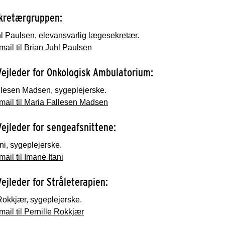
kretærgruppen:
l Paulsen, elevansvarlig lægesekretær.
ail til Brian Juhl Paulsen
Vejleder for Onkologisk Ambulatorium:
llesen Madsen, sygeplejerske.
mail til Maria Fallesen Madsen
Vejleder for sengeafsnittene:
ni, sygeplejerske.
ail til Imane Itani
Vejleder for Stråleterapien:
Rokkjær, sygeplejerske.
ail til Pernille Rokkjær