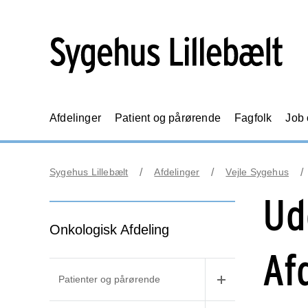
Afdelinger
Patient og pårørende
Fagfolk
Job
Sygehus Lillebælt
Afdelinger
Vejle Sygehus
Ud
Onkologisk Afdeling
Af
Patienter og pårørende