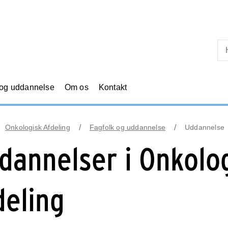
Skip til primært indhold
 og uddannelse
Om os
Kontakt
Onkologisk Afdeling
Fagfolk og uddannelse
Uddannelse
dannelser i Onkolo
deling