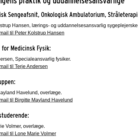
ngens praktik og uddannelsesansvarlige
isk Sengeafsnit, Onkologisk Ambulatorium, Stråleterapi
lstrup Hansen, lærings- og uddannelsesansvarlig sygeplejerske
ail til Peter Kolstrup Hansen
 for Medicinsk Fysik:
ersen, Specialeansvarlig fysiker.
ail til Terje Andersen
uppen:
 Mayland Havelund, overlæge.
ail til Birgitte Mayland Havelund
studerende:
ie Volmer, overlæge.
ail til Lone Marie Volmer