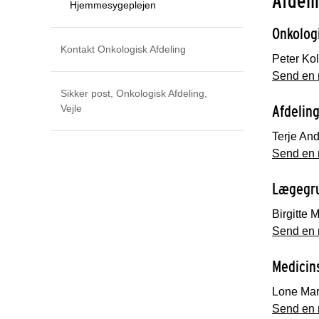
Afdeli
Hjemmesygeplejen
Onkolog
Kontakt Onkologisk Afdeling
Peter Ko
Send en m
Sikker post, Onkologisk Afdeling,
Afdeling
Vejle
Terje And
Send en m
Lægegr
Birgitte
Send en m
Medicin
Lone Mar
Send en m