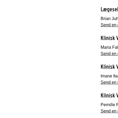
Lægese
Brian Juh
Send en m
Klinisk 
Maria Fa
Send en 
Klinisk 
Imane Ita
Send en m
Klinisk 
Pernille 
Send en m