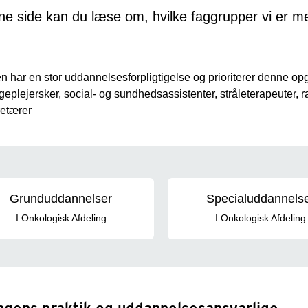
e side kan du læse om, hvilke faggrupper vi er med
n har en stor uddannelsesforpligtigelse og prioriterer denne op
geplejersker, social- og sundhedsassistenter, stråleterapeuter, r
etærer
annelser i Onkologisk Afdeling
Grunduddannelser
Specialuddannels
I Onkologisk Afdeling
I Onkologisk Afdeling