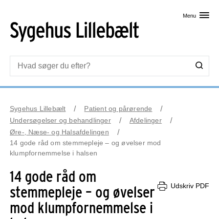
Skip til primært indhold
Menu
Sygehus Lillebælt
Patient og pårørende
Undersøgelser og behandlinger
Afdelinger
Øre-, Næse- og Halsafdelingen
14 gode råd om stemmepleje – og øvelser mod
klumpfornemmelse i halsen
14 gode råd om
Udskriv PDF
stemmepleje – og øvelser
mod klumpfornemmelse i