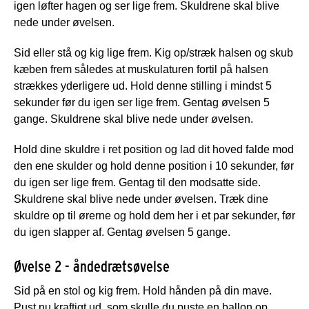
igen løfter hagen og ser lige frem. Skuldrene skal blive
nede under øvelsen.
Sid eller stå og kig lige frem. Kig op/stræk halsen og skub
kæben frem således at muskulaturen fortil på halsen
strækkes yderligere ud. Hold denne stilling i mindst 5
sekunder før du igen ser lige frem. Gentag øvelsen 5
gange. Skuldrene skal blive nede under øvelsen.
Hold dine skuldre i ret position og lad dit hoved falde mod
den ene skulder og hold denne position i 10 sekunder, før
du igen ser lige frem. Gentag til den modsatte side.
Skuldrene skal blive nede under øvelsen. Træk dine
skuldre op til ørerne og hold dem her i et par sekunder, før
du igen slapper af. Gentag øvelsen 5 gange.
Øvelse 2 - åndedrætsøvelse
Sid på en stol og kig frem. Hold hånden på din mave.
Pust nu kraftigt ud, som skulle du puste en ballon op.