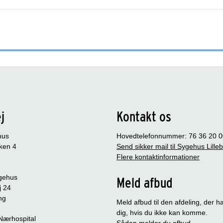
j
Kontakt os
hus
Hovedtelefonnummer: 76 36 20 0
ken 4
Send sikker mail til Sygehus Lille
Flere kontaktinformationer
gehus
Meld afbud
j 24
ng
Meld afbud til den afdeling, der ha
dig, hvis du ikke kan komme.
 Nærhospital
Sådan melder du afbud
.