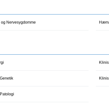
- og Nervesygdomme
Hæma
rgi
Klini
 Genetik
Klini
 Patologi