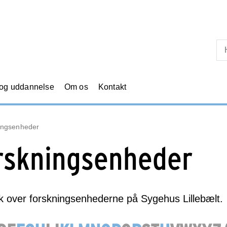
Skip til primært indhold
 og uddannelse
Om os
Kontakt
ingsenheder
rskningsenheder
k over forskningsenhederne på Sygehus Lillebælt.