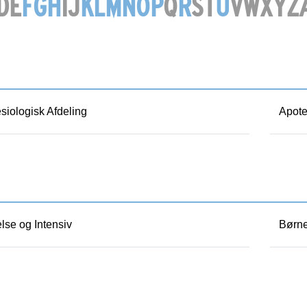
D
E
F
G
H
I
J
K
L
M
N
O
P
Q
R
S
T
U
V
W
X
Y
Z
iologisk Afdeling
Apote
se og Intensiv
Børne