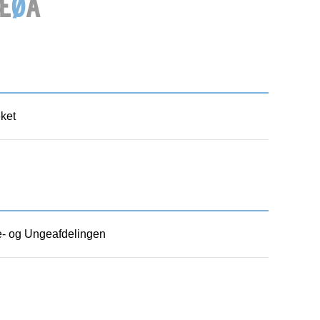
Æ
Ø
Å
ket
- og Ungeafdelingen