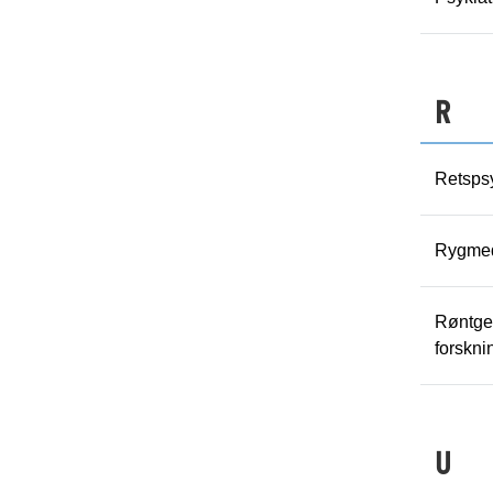
R
Retspsy
Rygmed
Røntge
forskn
U