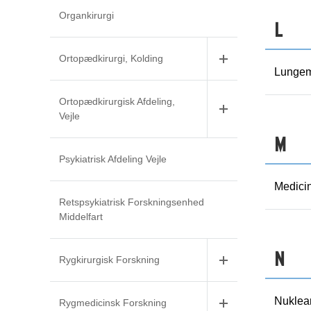
Organkirurgi
L
Ortopædkirurgi, Kolding
Lungem
Ortopædkirurgisk Afdeling,
Vejle
M
Psykiatrisk Afdeling Vejle
Medici
Retspsykiatrisk Forskningsenhed
Middelfart
N
Rygkirurgisk Forskning
Nuklea
Rygmedicinsk Forskning