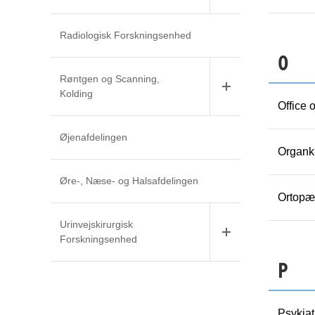
Radiologisk Forskningsenhed
O
Røntgen og Scanning,
Kolding
Office 
Øjenafdelingen
Organki
Øre-, Næse- og Halsafdelingen
Ortopæd
Urinvejskirurgisk
Forskningsenhed
P
Psykiat