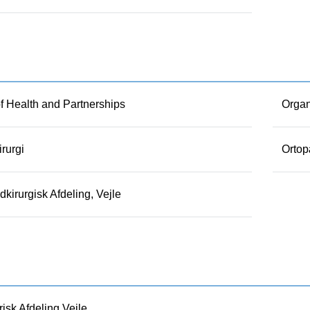
of Health and Partnerships
Organ
rurgi
Ortop
kirurgisk Afdeling, Vejle
risk Afdeling Vejle