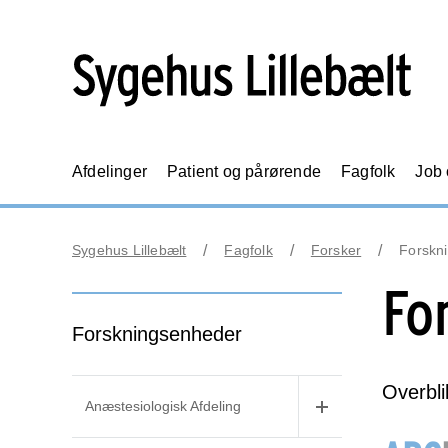
Afdelinger
Patient og pårørende
Fagfolk
Job
Sygehus Lillebælt
Fagfolk
Forsker
Forskn
Fo
Forskningsenheder
Overbli
Anæstesiologisk Afdeling