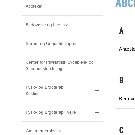
A
B
C
Apoteket
Bedøvelse og Intensiv
A
Børne- og Ungeafdelingen
Anæstes
Center for Psykiatrisk Sygepleje- og
Sundhedsforskning
B
Fysio- og Ergoterapi,
Kolding
Bedøvel
Fysio- og Ergoterapi, Vejle
C
Gastroenterologisk