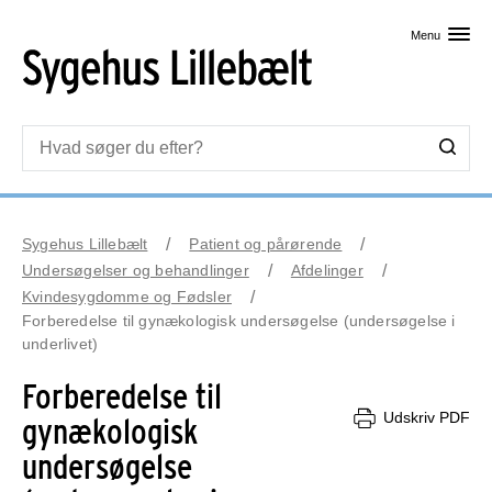
Skip til primært indhold
Menu
Sygehus Lillebælt
Patient og pårørende
Undersøgelser og behandlinger
Afdelinger
Kvindesygdomme og Fødsler
Forberedelse til gynækologisk undersøgelse (undersøgelse i
underlivet)
Forberedelse til
Udskriv PDF
gynækologisk
undersøgelse