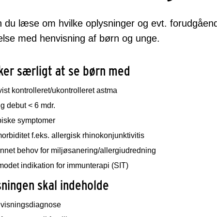
 du læse om hvilke oplysninger og evt. forudgående
else med henvisning af børn og unge.
ker særligt at se børn med
ist kontrolleret/ukontrolleret astma
ig debut < 6 mdr.
piske symptomer
rbiditet f.eks. allergisk rhinokonjunktivitis
nnet behov for miljøsanering/allergiudredning
odet indikation for immunterapi (SIT)
ningen skal indeholde
visningsdiagnose