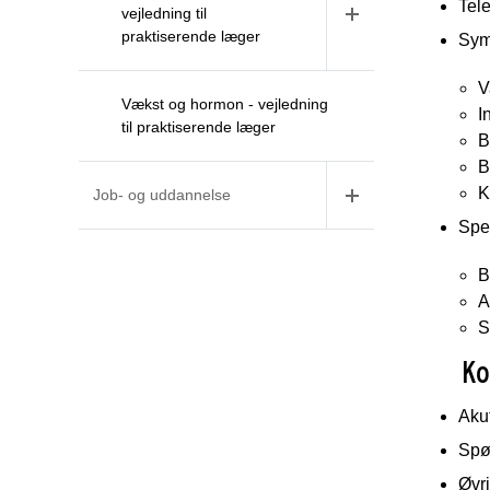
Tele
vejledning til
praktiserende læger
Sym
V
Vækst og hormon - vejledning
I
til praktiserende læger
B
B
K
Job- og uddannelse
Spe
B
A
S
Ko
Aku
Spø
Øvr