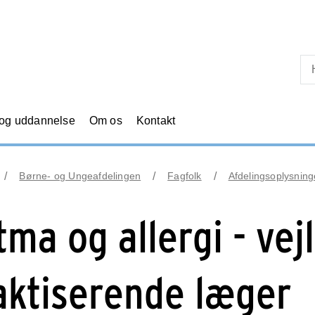
Skip til primært indhold
 og uddannelse
Om os
Kontakt
Børne- og Ungeafdelingen
Fagfolk
Afdelingsoplysninge
tma og allergi - vejl
aktiserende læger