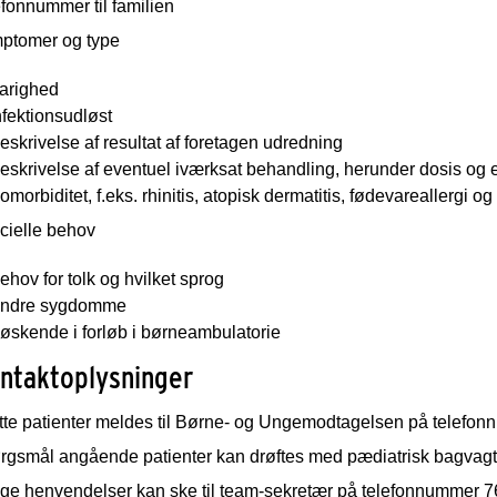
fonnummer til familien
ptomer og type
arighed
nfektionsudløst
eskrivelse af resultat af foretagen udredning
eskrivelse af eventuel iværksat behandling, herunder dosis og e
omorbiditet, f.eks. rhinitis, atopisk dermatitis, fødevareallergi og 
cielle behov
ehov for tolk og hvilket sprog
ndre sygdomme
øskende i forløb i børneambulatorie
ntaktoplysninger
tte patienter meldes til Børne- og Ungemodtagelsen på telefo
rgsmål angående patienter kan drøftes med pædiatrisk bagvag
ige henvendelser kan ske til team-sekretær på telefonnummer 7