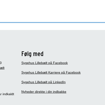
Følg med
0
Sygehus Lillebælt på Facebook
bælt
Sygehus Lillebælt Karriere på Facebook
Sygehus Lillebælt på LinkedIn
Nyheder direkte i din indbakke
r indkaldt