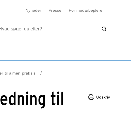
Nyheder
Presse
For medarbejdere
r til almen praksis
edning til
Udskriv