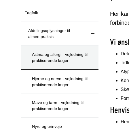
Fagfolk
Her kan
forbind
Afdelingsoplysninger til
almen praksis
Vi øns
Delv
Astma og allergi - vejledning til
praktiserende læger
Tidl
Aty
Hjerne og nerve - vejledning til
Komo
praktiserende læger
Skø
Form
Mave og tarm - vejledning til
Henvis
praktiserende læger
Hen
Nyre og urinveje -