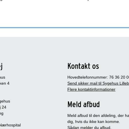
j
Kontakt os
hus
Hovedtelefonnummer: 76 36 20 0
ken 4
Send sikker mail til Sygehus Lille
Flere kontaktinformationer
gehus
Meld afbud
j 24
ng
Meld afbud til den afdeling, der ha
dig, hvis du ikke kan komme.
 Nærhospital
Sådan melder du afbud
.