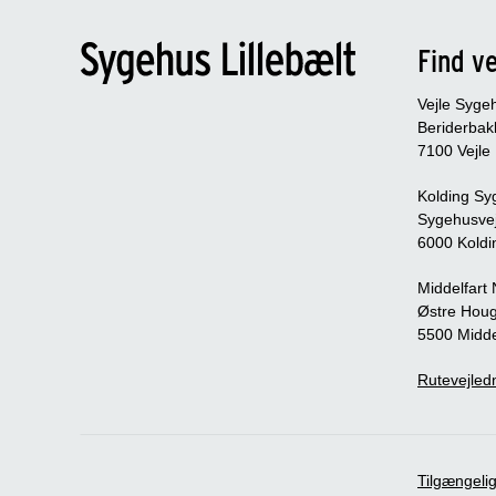
Find ve
Vejle Syge
Beriderbak
7100 Vejle
Kolding Sy
Sygehusve
6000 Koldi
Middelfart
Østre Houg
5500 Midde
Rutevejledn
Tilgængeli