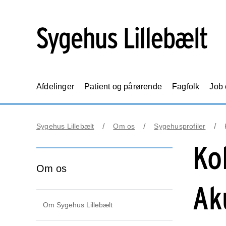
Afdelinger
Patient og pårørende
Fagfolk
Job
Sygehus Lillebælt
Om os
Sygehusprofiler
Ko
Om os
Ak
Om Sygehus Lillebælt