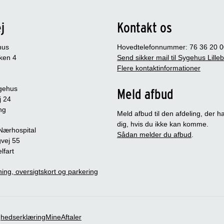
j
Kontakt os
hus
Hovedtelefonnummer: 76 36 20 0
ken 4
Send sikker mail til Sygehus Lille
Flere kontaktinformationer
gehus
Meld afbud
j 24
ng
Meld afbud til den afdeling, der ha
dig, hvis du ikke kan komme.
 Nærhospital
Sådan melder du afbud
.
vej 55
lfart
ing, oversigtskort og parkering
ghedserklæring
MineAftaler