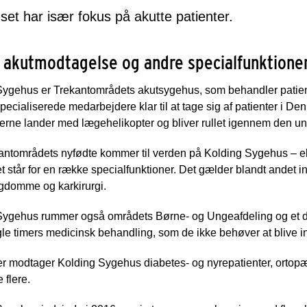
et har især fokus på akutte patienter.
 akutmodtagelse og andre specialfunktione
Sygehus er Trekantområdets akutsygehus, som behandler patient
specialiserede medarbejdere klar til at tage sig af patienter i
terne lander med lægehelikopter og bliver rullet igennem den un
antområdets nyfødte kommer til verden på Kolding Sygehus – elle
 står for en række specialfunktioner. Det gælder blandt andet 
gdomme og karkirurgi.
Sygehus rummer også områdets Børne- og Ungeafdeling og et dag
ogle timers medicinsk behandling, som de ikke behøver at blive i
 modtager Kolding Sygehus diabetes- og nyrepatienter, ortopædk
flere.