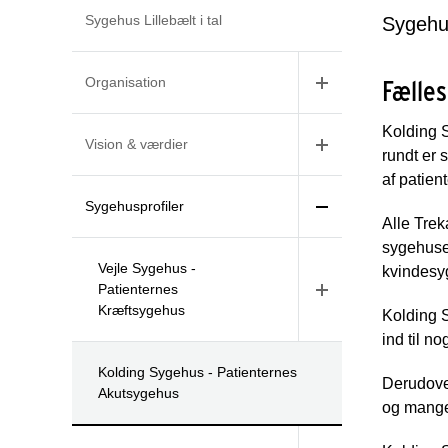
Sygehus Lillebælt i tal
Sygehus
Organisation
Fælles
Kolding 
Vision & værdier
rundt er 
af patien
Sygehusprofiler
Alle Trek
sygehuset
Vejle Sygehus -
kvindesy
Patienternes
Kræftsygehus
Kolding 
ind til n
Kolding Sygehus - Patienternes
Derudover
Akutsygehus
og mange 