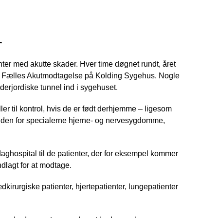
r
er med akutte skader. Hver time døgnet rundt, året
 Den Fælles Akutmodtagelse på Kolding Sygehus. Nogle
derjordiske tunnel ind i sygehuset.
r til kontrol, hvis de er født derhjemme – ligesom
inden for specialerne hjerne- og nervesygdomme,
hospital til de patienter, der for eksempel kommer
ndlagt for at modtage.
irurgiske patienter, hjertepatienter, lungepatienter