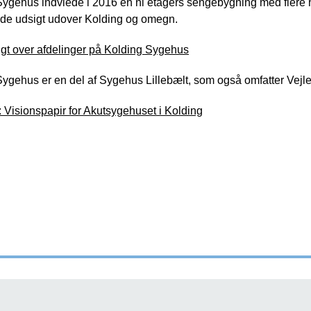
Sygehus indviede i 2016 en ni etagers sengebygning med fler
de udsigt udover Kolding og omegn.
igt over afdelinger på Kolding Sygehus
ygehus er en del af Sygehus Lillebælt, som også omfatter Vejl
: Visionspapir for Akutsygehuset i Kolding