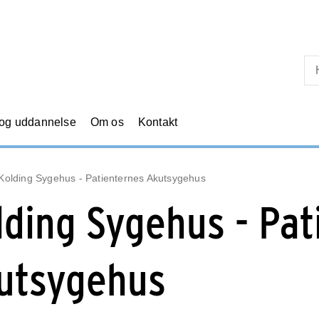
Skip til primært indhold
 og uddannelse
Om os
Kontakt
Kolding Sygehus - Patienternes Akutsygehus
lding Sygehus - Pat
utsygehus