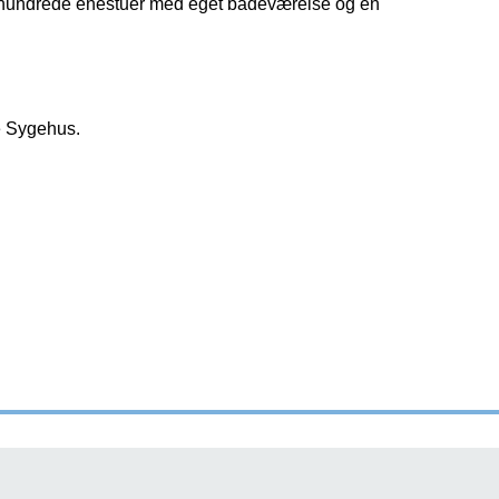
e hundrede enestuer med eget badeværelse og en
e Sygehus.