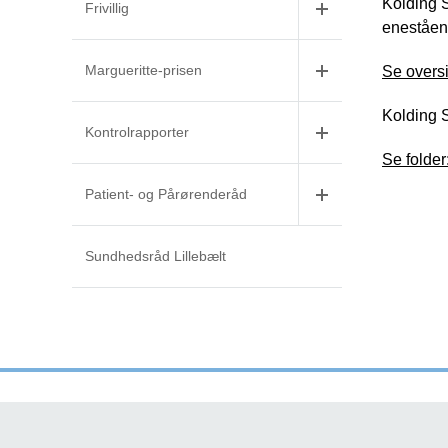
Kolding 
Frivillig
eneståen
Margueritte-prisen
Se overs
Kolding S
Kontrolrapporter
Se folder
Patient- og Pårørenderåd
Sundhedsråd Lillebælt