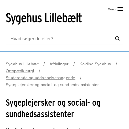
Skip til primært indhold
Menu
Sygehus Lillebælt
Afdelinger
Kolding Sygehus
Ortopædkirurgi
Studerende og uddannelsessøgende
Sygeplejersker og social- og sundhedsassistenter
Sygeplejersker og social- og
sundhedsassistenter