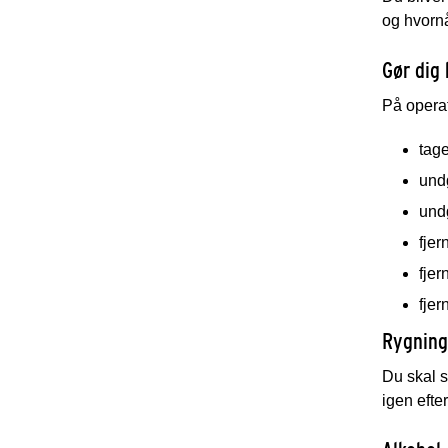
og hvornå
Gør dig 
På operat
tage
und
und
fjer
fjer
fjer
Rygning
Du skal s
igen efte