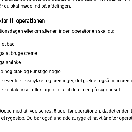
r du skal møde ind på afdelingen.
klar til operationen
ionsdagen eller om aftenen inden operationen skal du:
 et bad
gå at bruge creme
gå sminke
ne neglelak og kunstige negle
ne eventuelle smykker og piercinger, det gælder også intimpierc
ne kontaktlinser eller tage et etui til dem med på sygehuset.
toppe med at ryge senest 6 uger før operationen, da det er den ti
r et rygestop. Du bør også undlade at ryge et halvt år efter opera