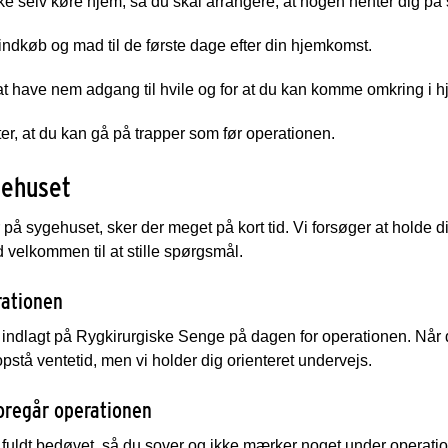
e selv køre hjem, så du skal arrangere, at nogen henter dig på 
ndkøb og mad til de første dage efter din hjemkomst.
at have nem adgang til hvile og for at du kan komme omkring i 
ter, at du kan gå på trapper som før operationen.
gehuset
 på sygehuset, sker der meget på kort tid. Vi forsøger at holde 
id velkommen til at stille spørgsmål.
rationen
 indlagt på Rygkirurgiske Senge på dagen for operationen. Når d
pstå ventetid, men vi holder dig orienteret undervejs.
oregår operationen
 fuldt bedøvet, så du sover og ikke mærker noget under operat