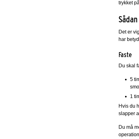
trykket p
Sådan 
Det er vi
har betydn
Faste
Du skal f
5 ti
smoo
1 ti
Hvis du h
slapper a
Du må meg
operation