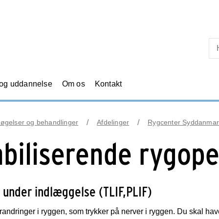
Skip til primært indhold
 og uddannelse
Om os
Kontakt
øgelser og behandlinger
Afdelinger
Rygcenter Syddanmar
abiliserende rygope
 under indlæggelse (TLIF,PLIF)
randringer i ryggen, som trykker på nerver i ryggen. Du skal have