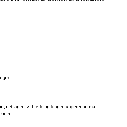
inger
d, det tager, før hjerte og lunger fungerer normalt
tionen.