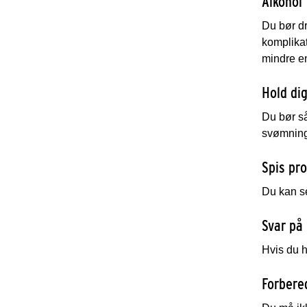
Alkohol
Du bør dr
komplikat
mindre en
Hold dig
Du bør så
svømning,
Spis pro
Du kan se
Svar på
Hvis du h
Forbere