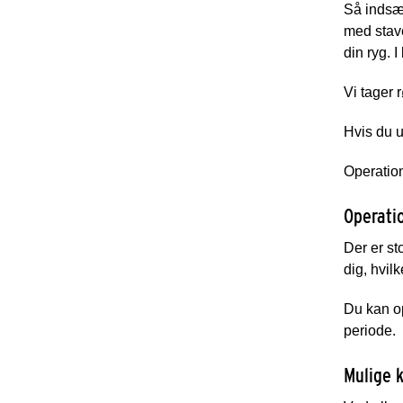
Så indsæt
med stave
din ryg. 
Vi tager 
Hvis du u
Operation
Operati
Der er st
dig, hvil
Du kan op
periode.
Mulige 