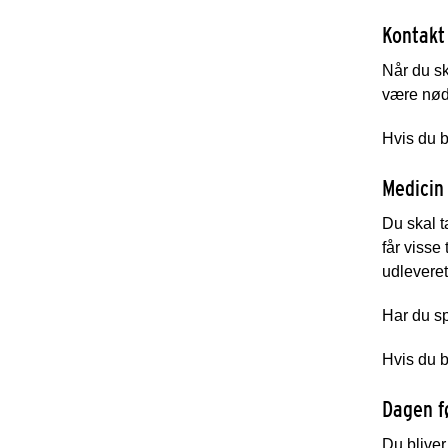
Kontakt 
Når du sk
være nødt 
Hvis du b
Medicin
Du skal t
får visse
udleveret
Har du sp
Hvis du b
Dagen f
Du bliver