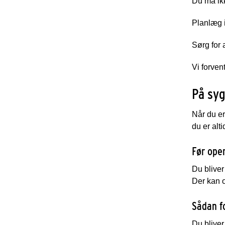
Du må ikk
Planlæg i
Sørg for 
Vi forven
På sy
Når du er
du er alt
Før ope
Du bliver
Der kan o
Sådan f
Du bliver