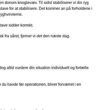
en donors knoglevæv. Til sidst stabiliserer vi din ryg
stave for at stabilisere. Det kommer an på forholdene i
yghvirvlerne.
stave sidder korrekt.
k fra såret, fjerner vi det den næste dag.
dog altid vurdere din situation individuelt og fortælle
m du havde før operationen, bliver forværret i en