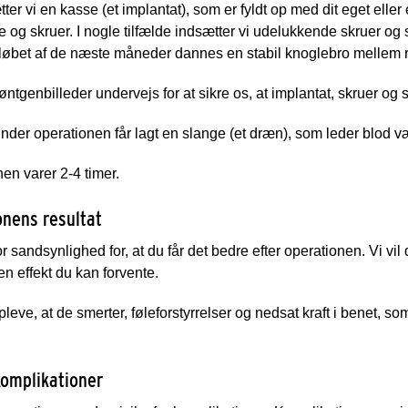
ter vi en kasse (et implantat), som er fyldt op med dit eget eller 
 og skruer. I nogle tilfælde indsætter vi udelukkende skruer og 
I løbet af de næste måneder dannes en stabil knoglebro mellem r
røntgenbilleder undervejs for at sikre os, at implantat, skruer og 
nder operationen får lagt en slange (et dræn), som leder blod væ
en varer 2-4 timer.
onens resultat
or sandsynlighed for, at du får det bedre efter operationen. Vi vil 
ken effekt du kan forvente.
leve, at de smerter, føleforstyrrelser og nedsat kraft i benet, so
komplikationer