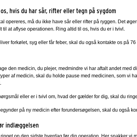
os, hvis du har sår, rifter eller tegn på sygdom
al opereres, må du ikke have sår eller rifter på ryggen. Det øger 
til at aflyse operationen. Ring altid til os, hvis du er i tvivl.
liver forkølet, syg eller får feber, skal du også kontakte os på 76
age den medicin, du plejer, medmindre vi har aftalt andet med 
 typer af medicin, skal du holde pause med medicinen, som vi ha
.
ørgsmål eller er i tvivl om, hvad der gælder for dig, skal du ringe
egynder på ny medicin efter forundersøgelsen, skal du også ko
ør indlæggelsen
 ringet op den sidste hverdag før din operation. Her snakker vi 