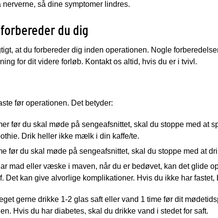
å nerverne, så dine symptomer lindres.
forbereder du dig
gtigt, at du forbereder dig inden operationen. Nogle forberedels
ing for dit videre forløb. Kontakt os altid, hvis du er i tvivl.
aste før operationen. Det betyder:
mer før du skal møde på sengeafsnittet, skal du stoppe med at 
thie. Drik heller ikke mælk i din kaffe/te.
me før du skal møde på sengeafsnittet, skal du stoppe med at dr
ar mad eller væske i maven, når du er bedøvet, kan det glide o
f. Det kan give alvorlige komplikationer. Hvis du ikke har fastet, b
et gerne drikke 1-2 glas saft eller vand 1 time før dit mødetids
en. Hvis du har diabetes, skal du drikke vand i stedet for saft.