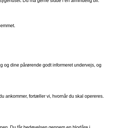
sygehuset. Du må gerne sidde i en almindelig bil.
hjemmet.
dig og dine pårørende godt informeret undervejs, og
u ankommer, fortæller vi, hvornår du skal opereres.
ionen. Du får bedøvelsen gennem en blodåre i