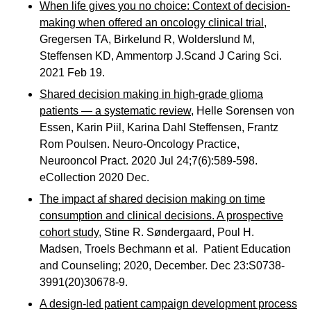
When life gives you no choice: Context of decision-
making when offered an oncology clinical trial
,
Gregersen TA, Birkelund R, Wolderslund M,
Steffensen KD, Ammentorp J.Scand J Caring Sci.
2021 Feb 19.
Shared decision making in high-grade glioma
patients — a systematic review,
Helle Sorensen von
Essen, Karin Piil, Karina Dahl Steffensen, Frantz
Rom Poulsen. Neuro-Oncology Practice,
Neurooncol Pract. 2020 Jul 24;7(6):589-598.
eCollection 2020 Dec.
The impact af shared decision making on time
consumption and clinical decisions. A prospective
cohort study,
Stine R. Søndergaard, Poul H.
Madsen, Troels Bechmann et al. Patient Education
and Counseling; 2020, December. Dec 23:S0738-
3991(20)30678-9.
A design-led patient campaign development process