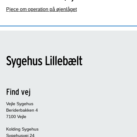
Pjece om operation på øjenlåget
Find vej
Vejle Sygehus
Beriderbakken 4
7100 Vejle
Kolding Sygehus
Sygehusvej 24