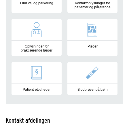
Find vej og parkering
Kontaktoplysninger for
patienter og pårørende
Her finder du informationer om adresse og parkeringsforhold
Her finder du kontaktoplysninge
Oplysninger for
Pjecer
praktiserende læger
Her finder du informationsmat
Her finder du afdelingsoplysninger, vejledninger mm. til Børn
Patientrettigheder
Blodprøver på børn
Her finder du information om dine patientrettigheder når du sk
Her finder du informationer om 
Kontakt afdelingen