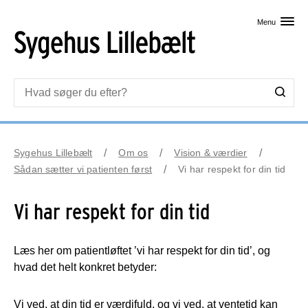
Skip til primært indhold
Menu
Sygehus Lillebælt
Om os
Vision & værdier
Sådan sætter vi patienten først
Vi har respekt for din tid
Vi har respekt for din tid
Læs her om patientløftet ’vi har respekt for din tid’, og
hvad det helt konkret betyder:
Vi ved, at din tid er værdifuld, og vi ved, at ventetid kan