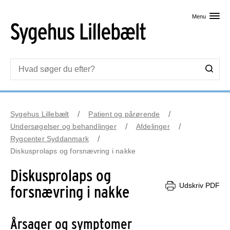
Skip til primært indhold
Menu
Sygehus Lillebælt
Patient og pårørende
Undersøgelser og behandlinger
Afdelinger
Rygcenter Syddanmark
Diskusprolaps og forsnævring i nakke
Diskusprolaps og
Udskriv PDF
forsnævring i nakke
Årsager og symptomer