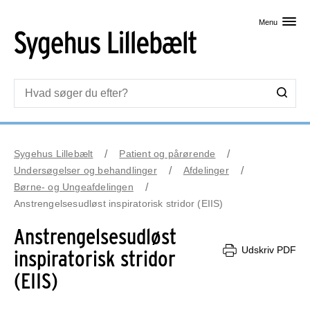
Skip til primært indhold
Menu
Sygehus Lillebælt
Patient og pårørende
Undersøgelser og behandlinger
Afdelinger
Børne- og Ungeafdelingen
Anstrengelsesudløst inspiratorisk stridor (EIIS)
Anstrengelsesudløst
Udskriv PDF
inspiratorisk stridor
(EIIS)