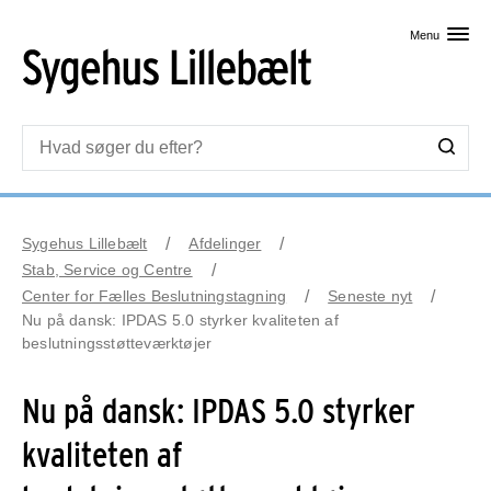
Skip til primært indhold
Menu
Sygehus Lillebælt
Afdelinger
Stab, Service og Centre
Center for Fælles Beslutningstagning
Seneste nyt
Nu på dansk: IPDAS 5.0 styrker kvaliteten af
beslutningsstøtteværktøjer
Nu på dansk: IPDAS 5.0 styrker
kvaliteten af