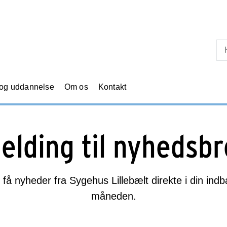
Skip til primært indhold
 og uddannelse
Om os
Kontakt
elding til nyhedsb
 få nyheder fra Sygehus Lillebælt direkte i din ind
måneden.