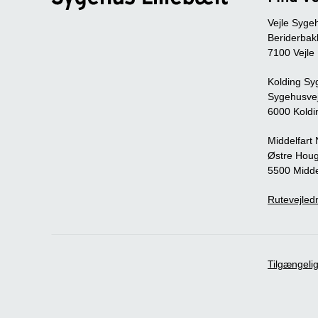
Vejle Syge
Beriderbak
7100 Vejle
Kolding Sy
Sygehusve
6000 Koldi
Middelfart
Østre Houg
5500 Midde
Rutevejledn
Tilgængeli