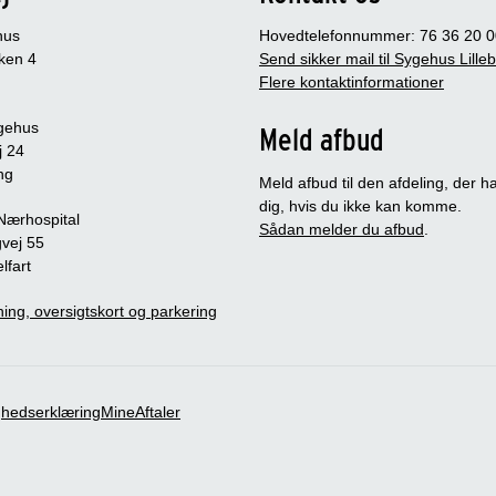
hus
Hovedtelefonnummer: 76 36 20 0
ken 4
Send sikker mail til Sygehus Lille
Flere kontaktinformationer
gehus
Meld afbud
j 24
ng
Meld afbud til den afdeling, der ha
dig, hvis du ikke kan komme.
 Nærhospital
Sådan melder du afbud
.
vej 55
lfart
ing, oversigtskort og parkering
ghedserklæring
MineAftaler