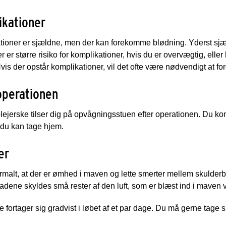
ikationer
tioner er sjældne, men der kan forekomme blødning. Yderst sjæ
r er større risiko for komplikationer, hvis du er overvægtig, eller 
is der opstår komplikationer, vil det ofte være nødvendigt at fo
operationen
ejerske tilser dig på opvågningsstuen efter operationen. Du ko
 du kan tage hjem.
er
rmalt, at der er ømhed i maven og lette smerter mellem skulder
adene skyldes små rester af den luft, som er blæst ind i maven v
 fortager sig gradvist i løbet af et par dage. Du må gerne tage