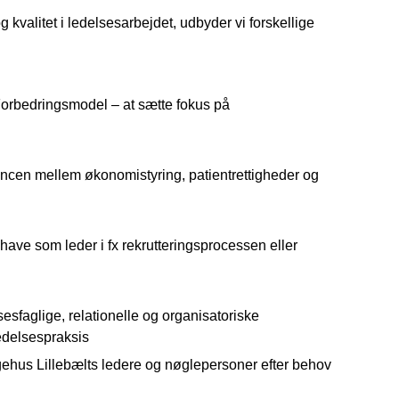
kvalitet i ledelsesarbejdet, udbyder vi forskellige
Forbedringsmodel – at sætte fokus på
lancen mellem økonomistyring, patientrettigheder og
ve som leder i fx rekrutteringsprocessen eller
sesfaglige, relationelle og organisatoriske
edelsespraksis
ygehus Lillebælts ledere og nøglepersoner efter behov