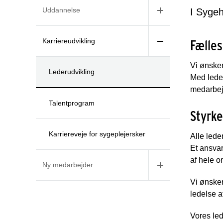
Uddannelse
I Sygeh
Karriereudvikling
Fælles
Vi ønsker
Lederudvikling
Med leder
medarbej
Talentprogram
Styrke
Karriereveje for sygeplejersker
Alle lede
Et ansvar
af hele o
Ny medarbejder
Vi ønsker
ledelse a
Vores led