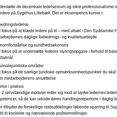
derstøtte de decentrale ledelsesrum og sikre professionalisme og 
l ledere på Sygehus Lillebælt. Det er eksempelvis kurser i:
bedringsledelse
 fokus på at klæde ledere på til – med afsæt i Den Syddanske 
arbejdernes daglige forbedrings- og kvalitetsarbejde
nomiforståelse og sundhedsøkonomi
fokus på at understøtte lederes styringsopgave i forhold til ba
ltatmål
sonalejuridiske områder
 fokus på de særlige juridiske opmærksomhedspunkter du skal ha
er medarbejderens ansættelse
lse i praksis
i 2 selvstændige moduler retter sig mod at styrke ledernes ledel
etencer, så de kan udvide deres handlingsrepertoire i daglig l
 tilbyder de forskellige stabsafdelinger løbende sparring til S
old til konkrete og nærværende problemstillinger.