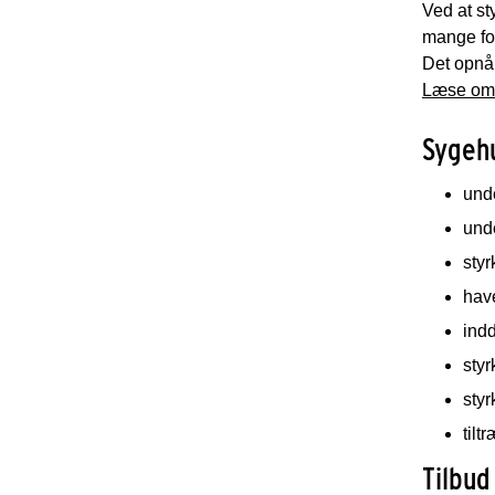
Ved at st
mange for
Det opnår
Læse om 
Sygehu
unde
unde
sty
have
indd
styr
styr
tilt
Tilbud