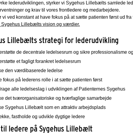
yrke lederudviklingen, styrker vi Sygehus Lillebælts samlede lede
ventninger og krav til vores frontledere og medarbejdere.
 vi ved konstant at have fokus på at sætte patienten først ud fra
Sygehus Lillebælts vision og værdier.
s Lillebælts strategi for lederudvikling
rstøtte de decentrale ledelsesrum og sikre professionalisme og 
rstøtte et fagligt forankret ledelsesrum
rke den værdibaserede ledelse
 fokus på lederens rolle i at sætte patienten først
rage alle ledelseslag i udviklingen af Patienternes Sygehus
ke det tværorganisatoriske og tværfaglige samarbejde
ke Sygehus Lillebælt som en attraktiv arbejdsplads
række, fastholde og udvikle dygtige ledere
 til ledere på Sygehus Lillebælt