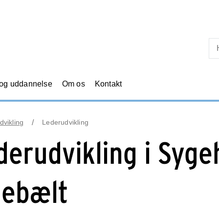
Skip til primært indhold
 og uddannelse
Om os
Kontakt
dvikling
Lederudvikling
derudvikling i Syge
llebælt