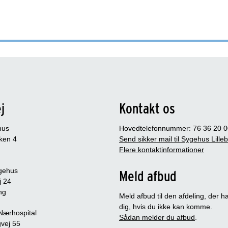
j
Kontakt os
hus
Hovedtelefonnummer: 76 36 20 0
ken 4
Send sikker mail til Sygehus Lille
Flere kontaktinformationer
gehus
Meld afbud
j 24
ng
Meld afbud til den afdeling, der ha
dig, hvis du ikke kan komme.
 Nærhospital
Sådan melder du afbud
.
vej 55