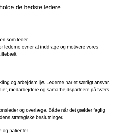
tholde de bedste ledere.
ven som leder.
or lederne evner at inddrage og motivere vores
llebælt.
kling og arbejdsmiljø. Lederne har et særligt ansvar.
amilier, medarbejdere og samarbejdspartnere på tværs
tionsleder og overlæge. Både når det gælder faglig
idens strategiske beslutninger.
 og patienter.