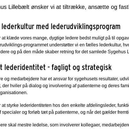
us Lillebælt ønsker vi at tiltrække, ansætte og fas
 lederkultur med lederudviklingsprogram
 at klæde vores mange, dygtige ledere bedst muligt på til opga
udviklings-programmet understøtter vi en fælles lederkultur, hv
dere og på den måde skaber retning for det samlede Sygehus Li
t lederidentitet - fagligt og strategisk
re og medarbejdere har et ansvar for sygehusets resultater, udvi
, der hviler på dialog og involvering af patienterne og deres f
rganisationen.
 at styrke lederidentiteten hos den enkelte afdelingsleder, funk
f specialer og forløb tæt på patienterne, og når det gælder fremt
ere skal mestre ledelse, som involverer kollegaer, medarbejdere