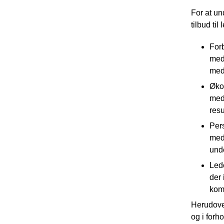
For at un
tilbud ti
For
med
med
Øko
med 
resu
Per
med
und
Lede
der 
komp
Herudover
og i forh