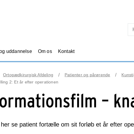
Skip til primært indhold
 og uddannelse
Om os
Kontakt
Ortopædkirurgisk Afdeling
Patienter og pårørende
Kunsti
lling 2: Et år efter operationen
formationsfilm – k
her se patient fortælle om sit forløb et år efter op