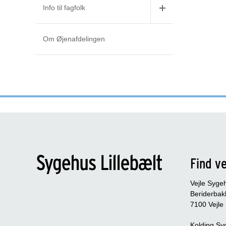
Info til fagfolk
Om Øjenafdelingen
Find ve
Vejle Syge
Beriderbak
7100 Vejle
Kolding Sy