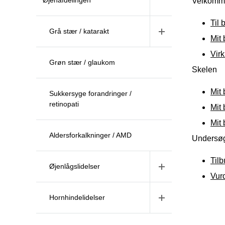
Øjenafdelingen
Velkomme
Til
Grå stær / katarakt
Mit 
Virk
Grøn stær / glaukom
Skelen
Mit 
Sukkersyge forandringer /
retinopati
Mit 
Mit 
Aldersforkalkninger / AMD
Undersøg
Til
Øjenlågslidelser
Vur
Hornhindelidelser