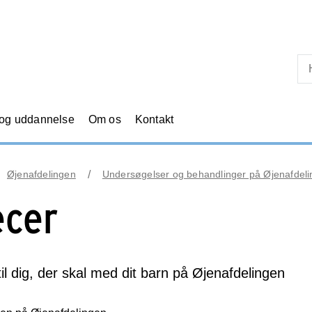
Skip til primært indhold
 og uddannelse
Om os
Kontakt
Øjenafdelingen
Undersøgelser og behandlinger på Øjenafdel
ecer
til dig, der skal med dit barn på Øjenafdelingen