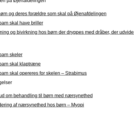
n på Øjenafdelingen
 børn og deres forældre som skal på Øjenafdelingen
barn skal have briller
ning og bivirkning hos børn der dryppes med dråber, der udvide
barn skeler
barn skal klaptræne
barn skal opereres for skelen – Strabimus
elser
bud om behandling til børn med nærsynethed
dering af nærsynethed hos børn – Myopi