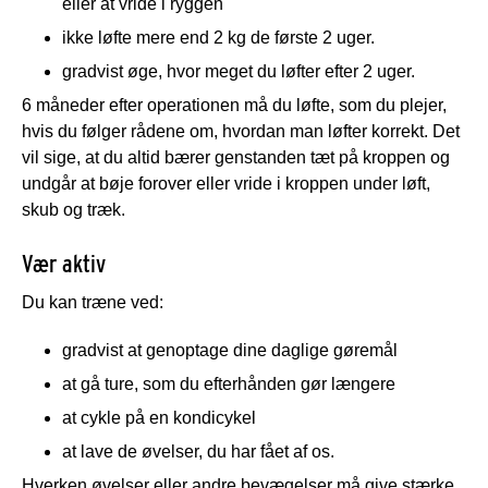
eller at vride i ryggen
ikke løfte mere end 2 kg de første 2 uger.
gradvist øge, hvor meget du løfter efter 2 uger.
6 måneder efter operationen må du løfte, som du plejer,
hvis du følger rådene om, hvordan man løfter korrekt. Det
vil sige, at du altid bærer genstanden tæt på kroppen og
undgår at bøje forover eller vride i kroppen under løft,
skub og træk.
Vær aktiv
Du kan træne ved:
gradvist at genoptage dine daglige gøremål
at gå ture, som du efterhånden gør længere
at cykle på en kondicykel
at lave de øvelser, du har fået af os.
Hverken øvelser eller andre bevægelser må give stærke