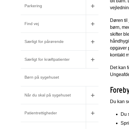
dit barn.
Parkering
vejlednin
Døren til
Find vej
børn, me
skifter 
håndhygie
Særligt for pårørende
opgaver p
kontakt m
Særligt for kræftpatienter
Det kan f
Ungeafde
Børn på sygehuset
Foreb
Når du skal på sygehuset
Du kan so
Patientrettigheder
Du 
Spri