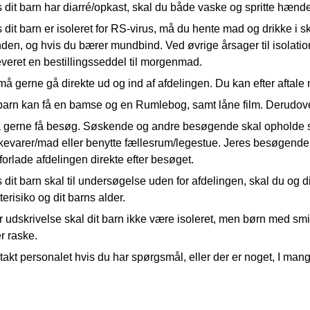
 dit barn har diarré/opkast, skal du både vaske og spritte hænder
 dit barn er isoleret for RS-virus, må du hente mad og drikke i 
nden, og hvis du bærer mundbind. Ved øvrige årsager til isolation
veret en bestillingsseddel til morgenmad.
å gerne gå direkte ud og ind af afdelingen. Du kan efter aftale
barn kan få en bamse og en Rumlebog, samt låne film. Derudover 
å gerne få besøg. Søskende og andre besøgende skal opholde s
kevarer/mad eller benytte fællesrum/legestue. Jeres besøgende 
forlade afdelingen direkte efter besøget.
 dit barn skal til undersøgelse uden for afdelingen, skal du o
terisiko og dit barns alder.
r udskrivelse skal dit barn ikke være isoleret, men børn med s
r raske.
akt personalet hvis du har spørgsmål, eller der er noget, I mang