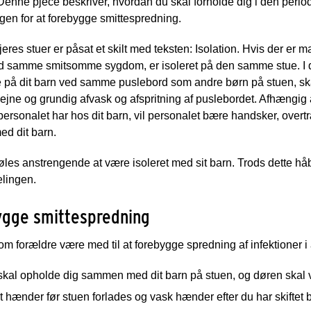
 Denne pjece beskriver, hvordan du skal forholde dig i den period
gen for at forebygge smittespredning.
 jeres stuer er påsat et skilt med teksten: Isolation. Hvis der er
d samme smitsomme sygdom, er isoleret på den samme stue. I de
ble på dit barn ved samme puslebord som andre børn på stuen,
jne og grundig afvask og afspritning af puslebordet. Afhængig 
ersonalet har hos dit barn, vil personalet bære handsker, overtræ
ed dit barn.
øles anstrengende at være isoleret med sit barn. Trods dette håb
lingen.
ygge smittespredning
m forældre være med til at forebygge spredning af infektioner
skal opholde dig sammen med dit barn på stuen, og døren skal 
t hænder før stuen forlades og vask hænder efter du har skiftet b