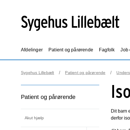
Afdelinger
Patient og pårørende
Fagfolk
Job
Sygehus Lillebælt
Patient og pårørende
Unders
Is
Patient og pårørende
Dit barn 
Akut hjælp
derfor i