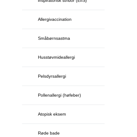
inspiratorisk stridor (EIIS)
Allergivaccination
Småbørnsastma
Husstøvmideallergi
Pelsdyrsallergi
Pollenallergi (høfeber)
Atopisk eksem
Røde bade