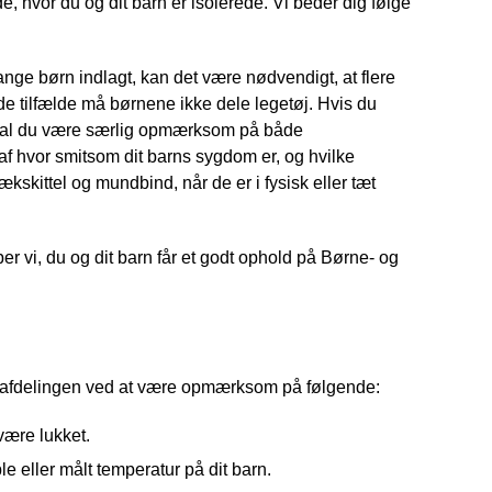
e, hvor du og dit barn er isolerede. Vi beder dig følge
 mange børn indlagt, kan det være nødvendigt, at flere
 tilfælde må børnene ikke dele legetøj. Hvis du
 skal du være særlig opmærksom på både
af hvor smitsom dit barns sygdom er, og hvilke
kskittel og mundbind, når de er i fysisk eller tæt
er vi, du og dit barn får et godt ophold på Børne- og
 i afdelingen ved at være opmærksom på følgende:
være lukket.
le eller målt temperatur på dit barn.