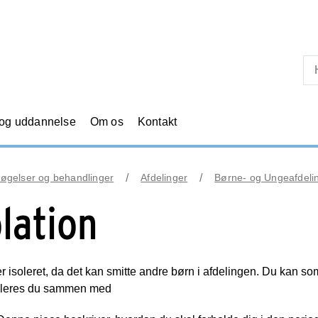
Skip til primært indhold
 og uddannelse
Om os
Kontakt
øgelser og behandlinger
Afdelinger
Børne- og Ungeafdeli
olation
er isoleret, da det kan smitte andre børn i afdelingen. Du kan so
soleres du sammen med