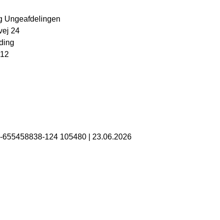
g Ungeafdelingen
ej 24
ding
 12
B-655458838-124 105480
|
23.06.2026