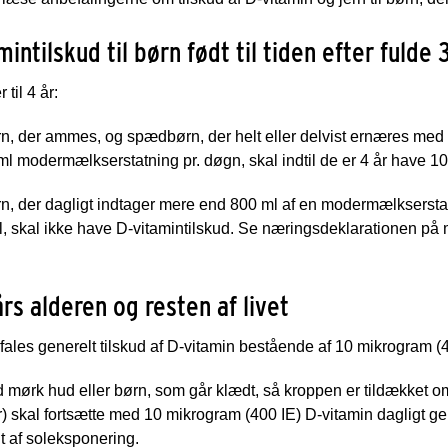
mintilskud til børn født til tiden efter fulde 
 til 4 år:
, der ammes, og spædbørn, der helt eller delvist ernæres me
l modermælkserstatning pr. døgn, skal indtil de er 4 år have 1
, der dagligt indtager mere end 800 ml af en modermælkserstat
ml, skal ikke have D-vitamintilskud. Se næringsdeklarationen 
års alderen og resten af livet
ales generelt tilskud af D-vitamin bestående af 10 mikrogram (40
mørk hud eller børn, som går klædt, så kroppen er tildækket o
) skal fortsætte med 10 mikrogram (400 IE) D-vitamin dagligt g
 af soleksponering.