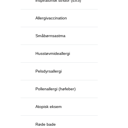
inspiratorisk stridor (EIIS)
Allergivaccination
Småbørnsastma
Husstøvmideallergi
Pelsdyrsallergi
Pollenallergi (høfeber)
Atopisk eksem
Røde bade