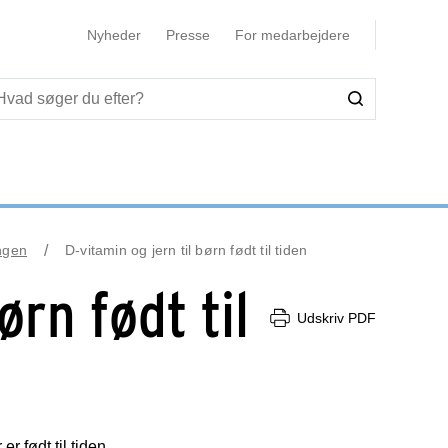
Nyheder
Presse
For medarbejdere
ngen
D-vitamin og jern til børn født til tiden
ørn født til
Udskriv PDF
r født til tiden.