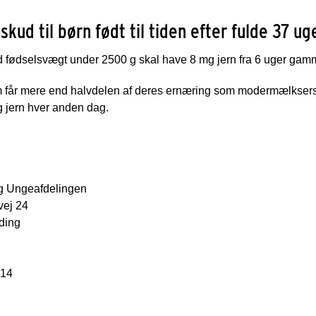
lskud til børn født til tiden efter fulde 37 u
fødselsvægt under 2500 g skal have 8 mg jern fra 6 uger gamme
 får mere end halvdelen af deres ernæring som modermælksersta
g jern hver anden dag.
g Ungeafdelingen
ej 24
ding
 14