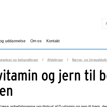
Skip til primært indhold
 og uddannelse
Om os
Kontakt
øgelser og behandlinger
Afdelinger
Børne- og Ungeafdeli
itamin og jern til b
den
 læse anbefalingerne om tilskud af D-vitamin og jern til børn, der e