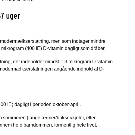
37 uger
d modermælkserstatning, men som indtager mindre
0 mikrogram (400 IE) D-vitamin dagligt som dråber.
ning, der indeholder mindst 1,3 mikrogram D-vitamin
på modermælkserstatningen angående indhold af D-
0 IE) dagligt i perioden oktober-april.
m sommeren (lange ærmer/bukser/kjoler, eller
ennem hele barndommen, formentlig hele livet,