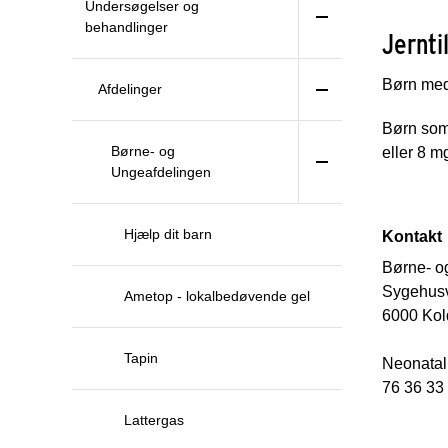
Undersøgelser og
behandlinger
Jernti
Børn med 
Afdelinger
Børn som
Børne- og
eller 8 m
Ungeafdelingen
Hjælp dit barn
Kontakt
Børne- o
Sygehusv
Ametop - lokalbedøvende gel
6000 Kol
Tapin
Neonatal
76 36 33
Lattergas