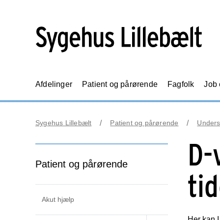
Afdelinger
Patient og pårørende
Fagfolk
Job
Sygehus Lillebælt
Patient og pårørende
Unders
D-v
Patient og pårørende
ti
Akut hjælp
Her kan I