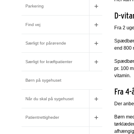
Parkering
D-vita
Find vej
Fra 2 uger
Spædbørn
Særligt for pårørende
end 800 m
Spædbørn
Særligt for kræftpatienter
pr. 100 
vitamin.
Børn på sygehuset
Fra 4-
Når du skal på sygehuset
Der anbef
Børn med 
Patientrettigheder
tørklæder
afhængigt