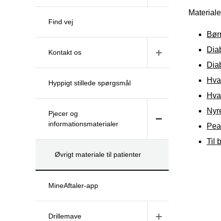
Materiale
Find vej
Bør
Dia
Kontakt os
Dia
Hva
Hyppigt stillede spørgsmål
Hva
Nyr
Pjecer og
informationsmaterialer
Pea
Til 
Øvrigt materiale til patienter
MineAftaler-app
Drillemave