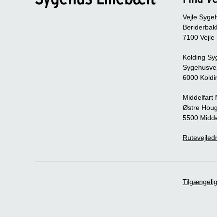
Vejle Syge
Beriderbak
7100 Vejle
Kolding Sy
Sygehusve
6000 Koldi
Middelfart
Østre Houg
5500 Midde
Rutevejledn
Tilgængeli