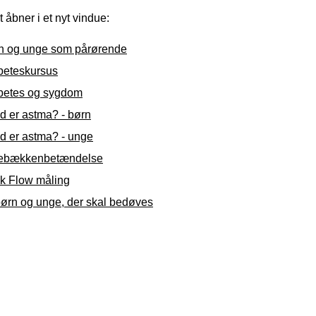
t åbner i et nyt vindue:
n og unge som pårørende
beteskursus
betes og sygdom
d er astma? - børn
d er astma? - unge
ebækkenbetændelse
k Flow måling
børn og unge, der skal bedøves