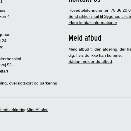
hus
Hovedtelefonnummer: 76 36 20 0
ken 4
Send sikker mail til Sygehus Lille
Flere kontaktinformationer
gehus
Meld afbud
j 24
ng
Meld afbud til den afdeling, der ha
dig, hvis du ikke kan komme.
 Nærhospital
Sådan melder du afbud
.
vej 55
lfart
ing, oversigtskort og parkering
ghedserklæring
MineAftaler