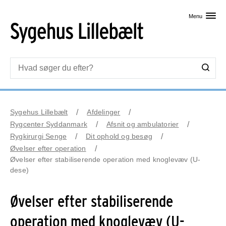
Skip til primært indhold
Menu
Sygehus Lillebælt
Afdelinger
Rygcenter Syddanmark
Afsnit og ambulatorier
Rygkirurgi Senge
Dit ophold og besøg
Øvelser efter operation
Øvelser efter stabiliserende operation med knoglevæv (U-
dese)
Øvelser efter stabiliserende
operation med knoglevæv (U-