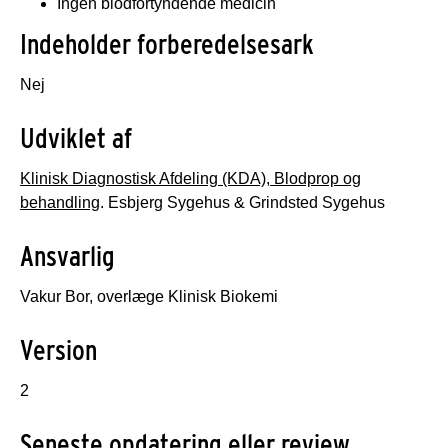
Ingen blodfortyndende medicin
Indeholder forberedelsesark
Nej
Udviklet af
Klinisk Diagnostisk Afdeling (KDA), Blodprop og
behandling
. Esbjerg Sygehus & Grindsted Sygehus
Ansvarlig
Vakur Bor, overlæge Klinisk Biokemi
Version
2
Seneste opdatering eller review