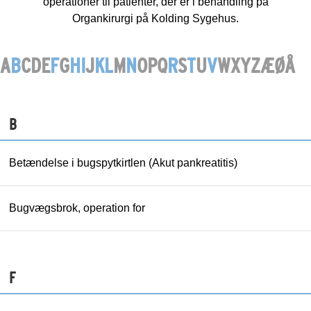
operationer til patienter, der er i behandling på
Organkirurgi på Kolding Sygehus.
A
B
C
D
E
F
G
H
I
J
K
L
M
N
O
P
Q
R
S
T
U
V
W
X
Y
Z
Æ
Ø
Å
B
Betændelse i bugspytkirtlen (Akut pankreatitis)
Bugvægsbrok, operation for
F