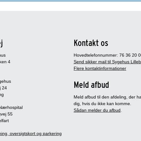
j
Kontakt os
hus
Hovedtelefonnummer: 76 36 20 0
ken 4
Send sikker mail til Sygehus Lille
Flere kontaktinformationer
gehus
Meld afbud
j 24
ng
Meld afbud til den afdeling, der ha
dig, hvis du ikke kan komme.
 Nærhospital
Sådan melder du afbud
.
vej 55
lfart
ing, oversigtskort og parkering