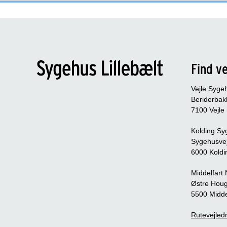
Find ve
Vejle Syge
Beriderbak
7100 Vejle
Kolding Sy
Sygehusve
6000 Koldi
Middelfart
Østre Houg
5500 Midde
Rutevejledn