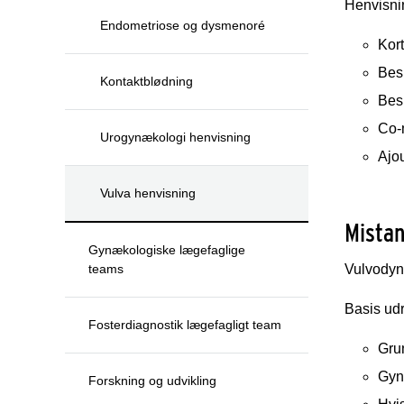
Henvisni
Endometriose og dysmenoré
Kor
Bes
Kontaktblødning
Besk
Co-
Urogynækologi henvisning
Ajo
Vulva henvisning
Mista
Gynækologiske lægefaglige
teams
Vulvodyn
Basis udr
Fosterdiagnostik lægefagligt team
Gru
Gyn
Forskning og udvikling