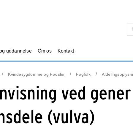
Skip til primært indhold
 og uddannelse
Om os
Kontakt
Kvindesygdomme og Fødsler
Fagfolk
Afdelingsoplysni
nvisning ved gener 
nsdele (vulva)