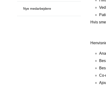
Hvis
Ved
Nye medarbejdere
Pati
Hvis smer
Henvisni
Ana
Bes
Besk
Co-m
Ajo