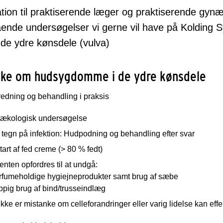
tion til praktiserende læger og praktiserende gyn
ende undersøgelser vi gerne vil have på Kolding 
 de ydre kønsdele (vulva)
nke om hudsygdomme i de ydre kønsdele
edning og behandling i praksis
ækologisk undersøgelse
tegn på infektion: Hudpodning og behandling efter svar
art af fed creme (> 80 % fedt)
enten opfordres til at undgå:
arfumeholdige hygiejneprodukter samt brug af sæbe
ppig brug af bind/trusseindlæg
ikke er mistanke om celleforandringer eller varig lidelse kan eff