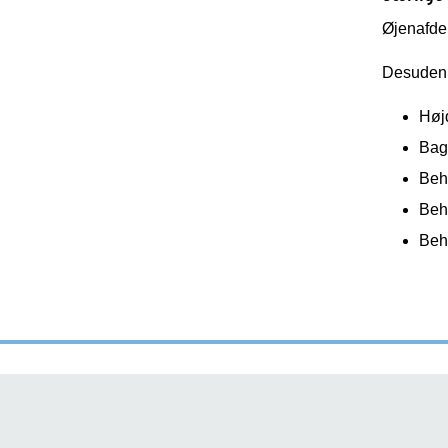
Øjenafdel
Desuden 
Høj
Bagr
Beh
Beh
Beh