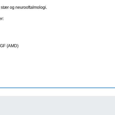
 stær og neurooftalmologi.
r:
VEGF (AMD)