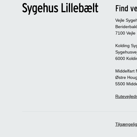
Find ve
Vejle Syge
Beriderbak
7100 Vejle
Kolding Sy
Sygehusve
6000 Koldi
Middelfart
Østre Houg
5500 Midde
Rutevejledn
Tilgængeli