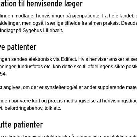
ation til henvisende læger
ingen modtager henvisninger på øjenpatienter fra hele landet, 
delinger, men også i særlige tilfælde fra almen praksis. Desude
 indlagt på Sygehus Lillebælt.
ve patienter
gen sendes elektronisk via Edifact. Hvis henviser ønsker at send
inger, fundusfotos etc. kan dette ske til afdelingens sikre postk
54.
t angives, om der er synsfelter og/eller andet supplerende materi
gen bør være kort og præcis med angivelse af henvisningsdiagno
vt. befordringsbehov, tolk etc.
tte patienter
 patienter henvises elektronisk på samme vis som elektive patien