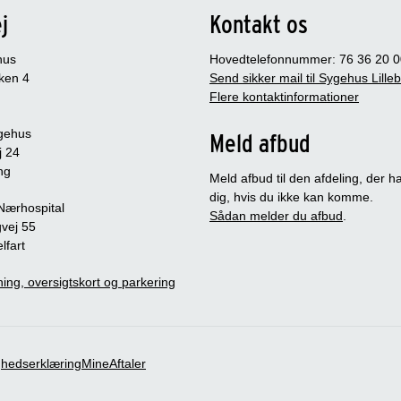
j
Kontakt os
hus
Hovedtelefonnummer: 76 36 20 0
ken 4
Send sikker mail til Sygehus Lille
Flere kontaktinformationer
gehus
Meld afbud
j 24
ng
Meld afbud til den afdeling, der ha
dig, hvis du ikke kan komme.
 Nærhospital
Sådan melder du afbud
.
vej 55
lfart
ing, oversigtskort og parkering
ghedserklæring
MineAftaler