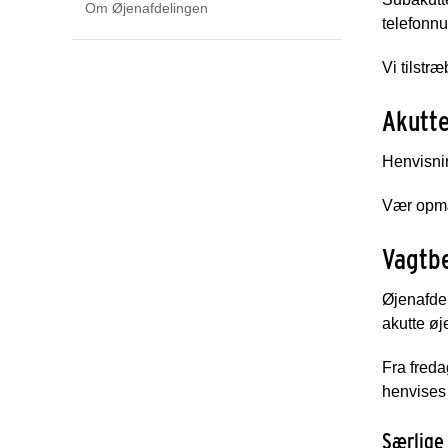
Om Øjenafdelingen
telefonn
Vi tilstræ
Akutte
Henvisnin
Vær opmæ
Vagtb
Øjenafdel
akutte øj
Fra freda
henvises 
Særlige 