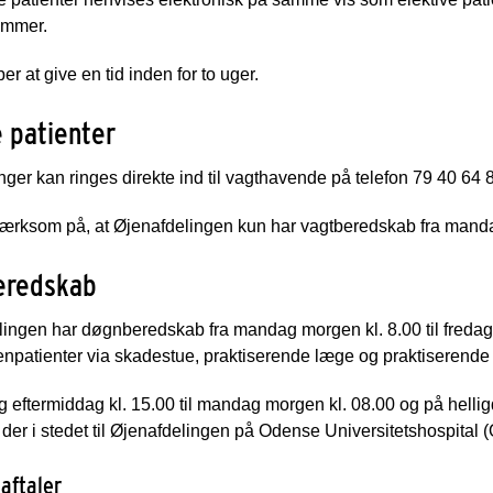
ummer.
ber at give en tid inden for to uger.
 patienter
ger kan ringes direkte ind til vagthavende på telefon 79 40 64 
rksom på, at Øjenafdelingen kun har vagtberedskab fra mandag 
eredskab
ingen har døgnberedskab fra mandag morgen kl. 8.00 til fredag e
enpatienter via skadestue, praktiserende læge og praktiserende
g eftermiddag kl. 15.00 til mandag morgen kl. 08.00 og på helli
der i stedet til Øjenafdelingen på Odense Universitetshospital
aftaler