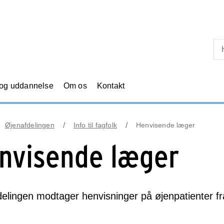
Skip til primært indhold
 og uddannelse
Om os
Kontakt
Øjenafdelingen
Info til fagfolk
Henvisende læger
nvisende læger
elingen modtager henvisninger på øjenpatienter fra