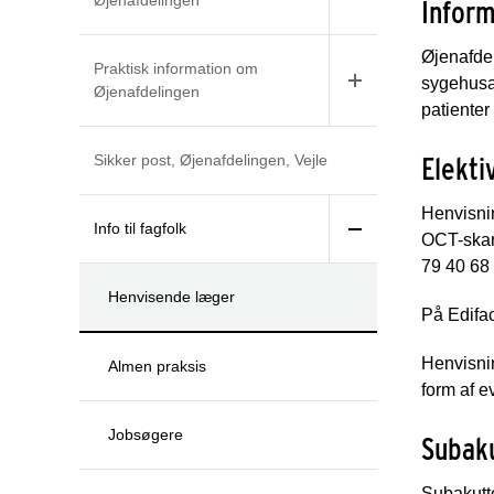
Øjenafdelingen
Inform
Øjenafdel
Praktisk information om
sygehusaf
Øjenafdelingen
patienter
Elekti
Sikker post, Øjenafdelingen, Vejle
Henvisnin
Info til fagfolk
OCT-skann
79 40 68 
Henvisende læger
På Edifac
Henvisnin
Almen praksis
form af e
Jobsøgere
Subaku
Subakutte