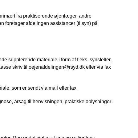
primært fra praktiserende øjenlæger, andre
n foretager afdelingen assistancer (tilsyn) på
e supplerende materiale i form af f.eks. synsfelter,
asse skriv til
oejenafdelingen@rsyd.dk
eller via fax
ale, som er sendt via mail eller fax.
se, årsag til henvisningen, praktiske oplysninger i
ter. Dog er det vigtigt at angive patientens