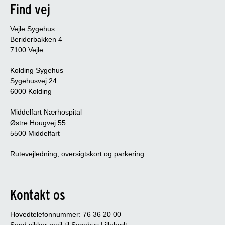
Find vej
Vejle Sygehus
Beriderbakken 4
7100 Vejle
Kolding Sygehus
Sygehusvej 24
6000 Kolding
Middelfart Nærhospital
Østre Hougvej 55
5500 Middelfart
Rutevejledning, oversigtskort og parkering
Kontakt os
Hovedtelefonnummer: 76 36 20 00
Send sikker mail til Sygehus Lillebælt