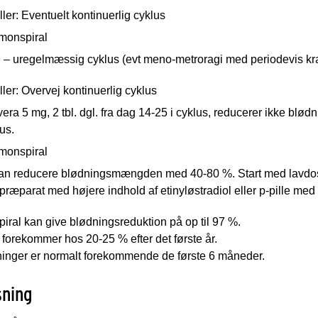
ller: Eventuelt kontinuerlig cyklus
monspiral
i – uregelmæssig cyklus (evt meno-metroragi med periodevis kr
ller: Overvej kontinuerlig cyklus
vera 5 mg, 2 tbl. dgl. fra dag 14-25 i cyklus, reducerer ikke 
us.
monspiral
 kan reducere blødningsmængden med 40-80 %. Start med lavdosi
il præparat med højere indhold af etinyløstradiol eller p-pille m
ral kan give blødningsreduktion på op til 97 %.
orekommer hos 20-25 % efter det første år.
ninger er normalt forekommende de første 6 måneder.
sning