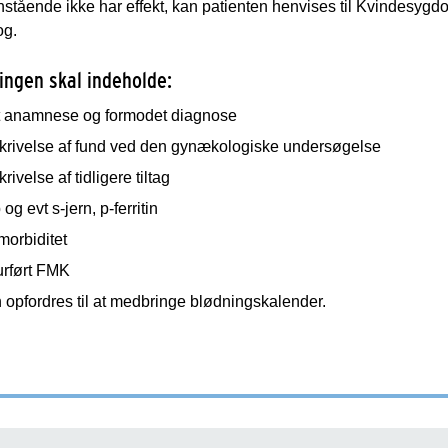
stående ikke har effekt, kan patienten henvises til Kvindesygd
og.
ingen skal indeholde:
t anamnese og formodet diagnose
krivelse af fund ved den gynækologiske undersøgelse
rivelse af tidligere tiltag
og evt s-jern, p-ferritin
morbiditet
urført FMK
 opfordres til at medbringe blødningskalender.