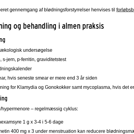
jeret gennemgang af blødningsforstyrrelser henvises til
forløbsb
ing og behandling i almen praksis
ng
ækologisk undersøgelse
 s-jern, p-ferritin, graviditetstest
dningskalender
ar, hvis seneste smear er mere end 3 år siden
ning for Klamydia og Gonokokker samt mycoplasma, hvis det er 
ing
/hypermenore – regelmæssig cyklus:
nexamsyre 1 g x 3-4 i 5-6 dage
metin 400 mg x 3 under menstruation kan reducere blødnings