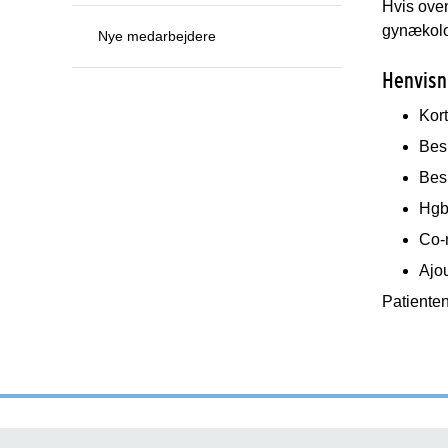
Hvis oven
gynækol
Nye medarbejdere
Henvisn
Kor
Bes
Besk
Hgb 
Co-
Ajo
Patienten