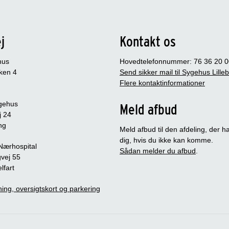
j
Kontakt os
hus
Hovedtelefonnummer: 76 36 20 0
ken 4
Send sikker mail til Sygehus Lille
Flere kontaktinformationer
gehus
Meld afbud
j 24
ng
Meld afbud til den afdeling, der ha
dig, hvis du ikke kan komme.
 Nærhospital
Sådan melder du afbud
.
vej 55
lfart
ing, oversigtskort og parkering