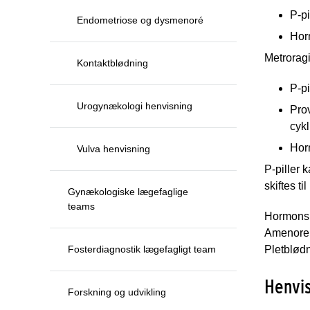
P-pi
Endometriose og dysmenoré
Hor
Metrorag
Kontaktblødning
P-pi
Urogynækologi henvisning
Pro
cykl
Hor
Vulva henvisning
P-piller
skiftes t
Gynækologiske lægefaglige
teams
Hormonspi
Amenore f
Fosterdiagnostik lægefagligt team
Pletblød
Henvi
Forskning og udvikling