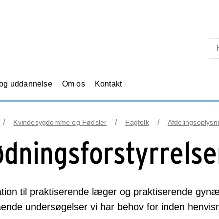
Skip til primært indhold
 og uddannelse
Om os
Kontakt
Kvindesygdomme og Fødsler
Fagfolk
Afdelingsoplysni
ødningsforstyrrelse
tion til praktiserende læger og praktiserende gyn
ende undersøgelser vi har behov for inden henvisning