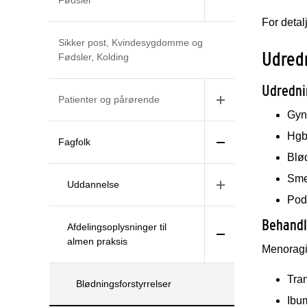
Fødsler
For detal
Sikker post, Kvindesygdomme og
Udredn
Fødsler, Kolding
Udredni
Patienter og pårørende
Gyn
Hgb,
Fagfolk
Blø
Sme
Uddannelse
Pod
Behandl
Afdelingsoplysninger til
almen praksis
Menoragi
Tra
Blødningsforstyrrelser
Ibu