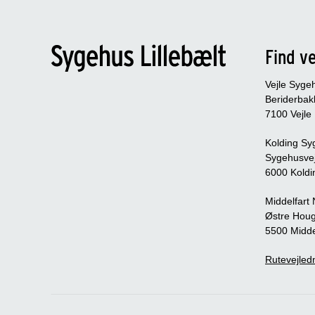
Find ve
Vejle Syge
Beriderbak
7100 Vejle
Kolding Sy
Sygehusve
6000 Koldi
Middelfart
Østre Houg
5500 Midde
Rutevejledn