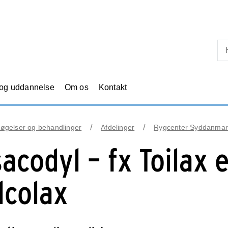
Skip til primært indhold
 og uddannelse
Om os
Kontakt
øgelser og behandlinger
Afdelinger
Rygcenter Syddanmar
sacodyl – fx Toilax e
lcolax