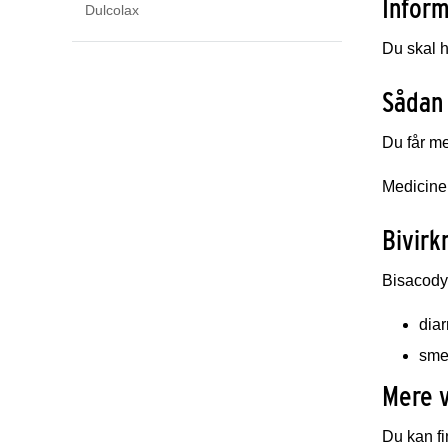
Inform
Dulcolax
Du skal h
Sådan
Du får me
Medicinen
Bivirk
Bisacodyl
diar
sme
Mere 
Du kan f