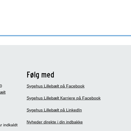
Følg med
0
Sygehus Lillebælt på Facebook
bælt
Sygehus Lillebælt Karriere på Facebook
Sygehus Lillebælt på LinkedIn
Nyheder direkte i din indbakke
r indkaldt