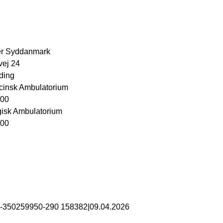
er Syddanmark
ej 24
ding
insk Ambulatorium
 00
gisk Ambulatorium
 00
B-350259950-290 158382
|
09.04.2026