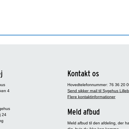
j
Kontakt os
hus
Hovedtelefonnummer: 76 36 20 0
ken 4
Send sikker mail til Sygehus Lille
Flere kontaktinformationer
gehus
Meld afbud
j 24
ng
Meld afbud til den afdeling, der ha