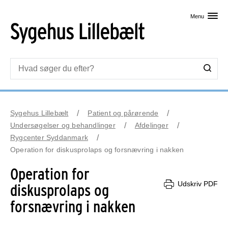
Skip til primært indhold
Menu
Sygehus Lillebælt
Patient og pårørende
Undersøgelser og behandlinger
Afdelinger
Rygcenter Syddanmark
Operation for diskusprolaps og forsnævring i nakken
Operation for
Udskriv PDF
diskusprolaps og
forsnævring i nakken