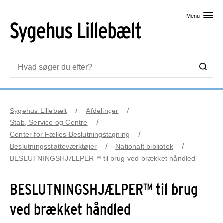
Skip til primært indhold
Menu
Sygehus Lillebælt
Afdelinger
Stab, Service og Centre
Center for Fælles Beslutningstagning
Beslutningsstøtteværktøjer
Nationalt bibliotek
BESLUTNINGSHJÆLPER™ til brug ved brækket håndled
BESLUTNINGSHJÆLPER™ til brug
ved brækket håndled