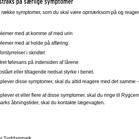
straks på særlige symptomer
n række symptomer, som du skal være opmærksom på og reagere p
blemer med at komme af med urin
blemer med at holde på afføring
forstyrrelser i skridtet
et følesans på indersiden af lårene
stået eller tiltagende nedsat styrke i benet.
plever disse symptomer, skal du altid reagere med det samme – 
plever et eller flere af disse symptomer, skal du ringe til Ryg
rks åbningstider, skal du kontakte lægevagten.
er Syddanmark