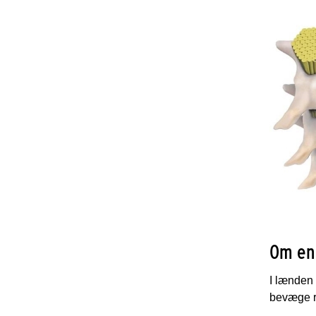
Om en
I lænden 
bevæge r