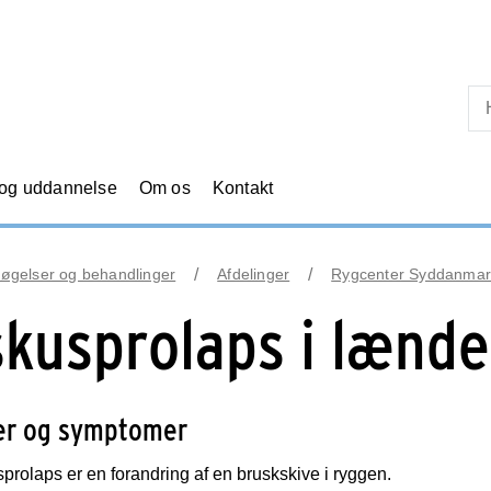
Skip til primært indhold
 og uddannelse
Om os
Kontakt
øgelser og behandlinger
Afdelinger
Rygcenter Syddanmar
skusprolaps i lænd
er og symptomer
prolaps er en forandring af en bruskskive i ryggen.