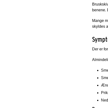
Bruskskiv
benene. D
Mange men
skyldes a
Sympt
Der er fo
Almindel
Smer
Smer
Ænd
Pri
Neds