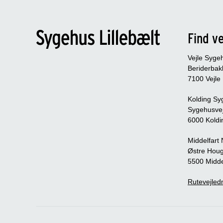
Find ve
Vejle Syge
Beriderbak
7100 Vejle
Kolding Sy
Sygehusve
6000 Koldi
Middelfart
Østre Houg
5500 Midde
Rutevejledn