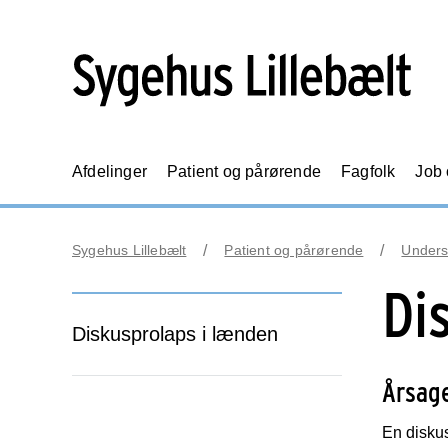
Afdelinger
Patient og pårørende
Fagfolk
Job
Sygehus Lillebælt
Patient og pårørende
Unders
Di
Diskusprolaps i lænden
Årsag
En diskus