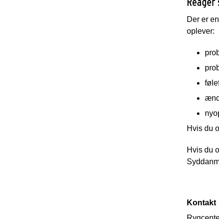
Reager 
Der er e
oplever:
pro
pro
føle
ændr
nyop
Hvis du o
Hvis du o
Syddanma
Kontakt
Rygcent