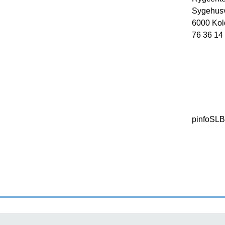
Sygehusv
6000 Kol
76 36 14
pinfoSL