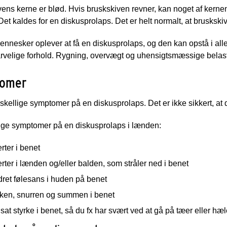
ens kerne er blød. Hvis bruskskiven revner, kan noget af kernen
et kaldes for en diskusprolaps. Det er helt normalt, at bruskskive
nesker oplever at få en diskusprolaps, og den kan opstå i alle 
rvelige forhold. Rygning, overvægt og uhensigtsmæssige belast
omer
rskellige symptomer på en diskusprolaps. Det er ikke sikkert, at
ige symptomer på en diskusprolaps i lænden:
ter i benet
ter i lænden og/eller balden, som stråler ned i benet
ret følesans i huden på benet
kken, snurren og summen i benet
at styrke i benet, så du fx har svært ved at gå på tæer eller hæl