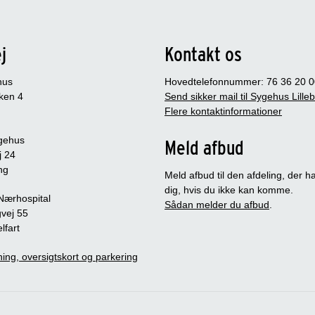
j
Kontakt os
hus
Hovedtelefonnummer: 76 36 20 0
ken 4
Send sikker mail til Sygehus Lille
Flere kontaktinformationer
gehus
Meld afbud
j 24
ng
Meld afbud til den afdeling, der ha
dig, hvis du ikke kan komme.
 Nærhospital
Sådan melder du afbud
.
vej 55
lfart
ing, oversigtskort og parkering