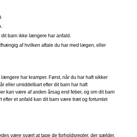
.
n.
år dit barn ikke længere har anfald.
 afhængig af hvilken aftale du har med lægen, eller
ke længere har kramper. Først, når du har haft sikker
r eller umiddelbart efter dit barn har haft
r kan være af anden årsag end feber, og om dit barn
efter et anfald kan dit barn være træt og fortumlet
des være svært at tage de forholdsregler, der gælder,