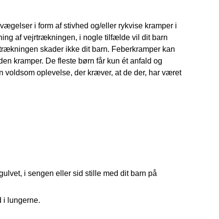
ægelser i form af stivhed og/eller rykvise kramper i
ng af vejrtrækningen, i nogle tilfælde vil dit barn
jrtrækningen skader ikke dit barn. Feberkramper kan
uden kramper. De fleste børn får kun ét anfald og
n voldsom oplevelse, der kræver, at de der, har været
 gulvet, i sengen eller sid stille med dit barn på
 i lungerne.