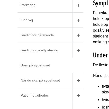
Sympt
Parkering
Feberkram
hele krop
Find vej
holde op 
også vise
Særligt for pårørende
sjældent 
omkring d
Særligt for kræftpatienter
Under 
De fleste
Børn på sygehuset
Når dit b
Når du skal på sygehuset
flyt
skø
Patientrettigheder
hvis
løsn