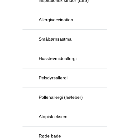
inspiratorisk stridor (EIIS)
Allergivaccination
Småbørnsastma
Husstøvmideallergi
Pelsdyrsallergi
Pollenallergi (høfeber)
Atopisk eksem
Røde bade