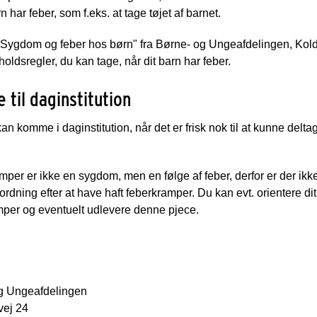
n har feber, som f.eks. at tage tøjet af barnet.
"Sygdom og feber hos børn" fra Børne- og Ungeafdelingen, Kold
rholdsregler, du kan tage, når dit barn har feber.
e til daginstitution
kan komme i daginstitution, når det er frisk nok til at kunne delta
per er ikke en sygdom, men en følge af feber, derfor er der ikk
rdning efter at have haft feberkramper. Du kan evt. orientere di
mper og eventuelt udlevere denne pjece.
g Ungeafdelingen
ej 24