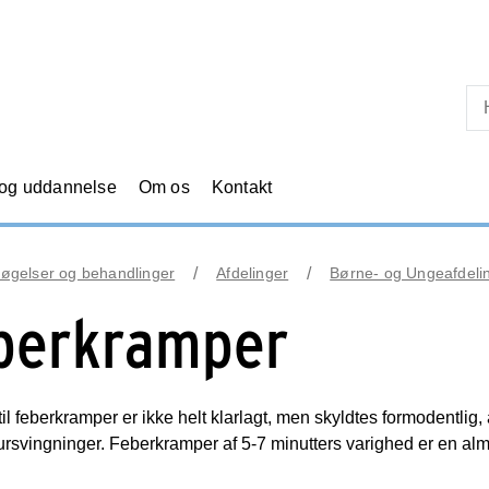
Skip til primært indhold
 og uddannelse
Om os
Kontakt
øgelser og behandlinger
Afdelinger
Børne- og Ungeafdeli
berkramper
il feberkramper er ikke helt klarlagt, men skyldtes formodentlig, a
rsvingninger. Feberkramper af 5-7 minutters varighed er en almin