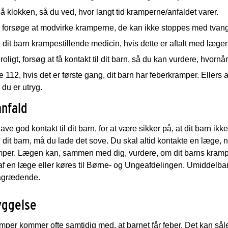
å klokken, så du ved, hvor langt tid kramperne/anfaldet varer.
e forsøge at modvirke kramperne, de kan ikke stoppes med tvang
 dit barn krampestillende medicin, hvis dette er aftalt med læge
 roligt, forsøg at få kontakt til dit barn, så du kan vurdere, hvorn
e 112, hvis det er første gang, dit barn har feberkramper. Ellers
 du er utryg.
anfald
ave god kontakt til dit barn, for at være sikker på, at dit barn ik
il dit barn, må du lade det sove. Du skal altid kontakte en læge, nå
mper. Lægen kan, sammen med dig, vurdere, om dit barns krampe
af en læge eller køres til Børne- og Ungeafdelingen. Umiddelbart 
ågrædende.
yggelse
per kommer ofte samtidig med, at barnet får feber. Det kan såle