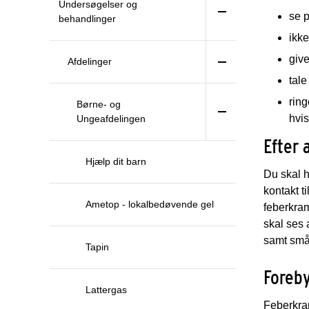
Undersøgelser og
se p
behandlinger
ikk
give
Afdelinger
tale
ring
Børne- og
hvis
Ungeafdelingen
Efter 
Hjælp dit barn
Du skal h
kontakt t
Ametop - lokalbedøvende gel
feberkra
skal ses 
samt sm
Tapin
Foreb
Lattergas
Feberkram