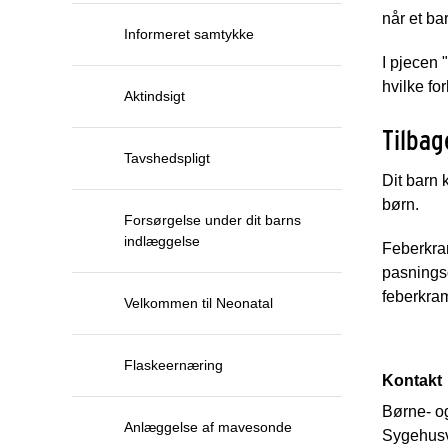
når et bar
Informeret samtykke
I pjecen 
hvilke fo
Aktindsigt
Tilbag
Tavshedspligt
Dit barn 
børn.
Forsørgelse under dit barns
indlæggelse
Feberkram
pasningso
feberkra
Velkommen til Neonatal
Flaskeernæring
Kontakt
Børne- o
Anlæggelse af mavesonde
Sygehusv