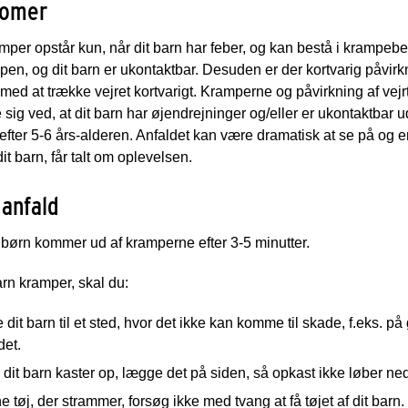
omer
per opstår kun, når dit barn har feber, og kan bestå i krampebev
pen, og dit barn er ukontaktbar. Desuden er der kortvarig påvirkni
med at trække vejret kortvarigt. Kramperne og påvirkning af ve
 sig ved, at dit barn har øjendrejninger og/eller er ukontaktbar 
efter 5-6 års-alderen. Anfaldet kan være dramatisk at se på og e
it barn, får talt om oplevelsen.
anfald
 børn kommer ud af kramperne efter 3-5 minutter.
arn kramper, skal du:
te dit barn til et sted, hvor det ikke kan komme til skade, f.eks. på
det.
 dit barn kaster op, lægge det på siden, så opkast ikke løber ned
e tøj, der strammer, forsøg ikke med tvang at få tøjet af dit barn.