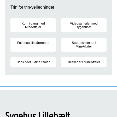
Trin for trin-vejledninger
Kom i gang med
Videosamtaler med
MineAftaler
sygehuset
Vejledning i at downloade appen MineAftaler Region Syddanm
Vejledning i at bruge appen til
Fuldmagt til pårørende
Spørgeskemaer i
MineAftaler
Vejledning i at give pårørende fuldmagt til at se oplysninger i M
Vejledning i at udfylde spørges
Book tider i MineAftaler
Beskeder i MineAftaler
Vejledning i selv at booke dine aftaler i MineAftaler.
Her kan du læse, hvordan du s