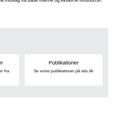
e indslag fra både interne og eksterne ressourcer.
er
Publikationer
er fra
Se vores publikationer på sdu.dk