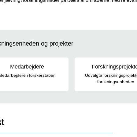
er jævnligt forskningsmøder på tværs af områderne med relevant
kningsenheden og projekter
Medarbejdere
Forskningsprojekt
Medarbejdere i forskerstaben
Udvalgte forskningsprojekt
forskningsenheden
kt