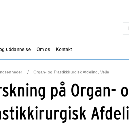
Skip til primært indhold
 og uddannelse
Om os
Kontakt
ingsenheder
Organ- og Plastikkirurgisk Afdeling, Vejle
rskning på Organ- 
astikkirurgisk Afdel