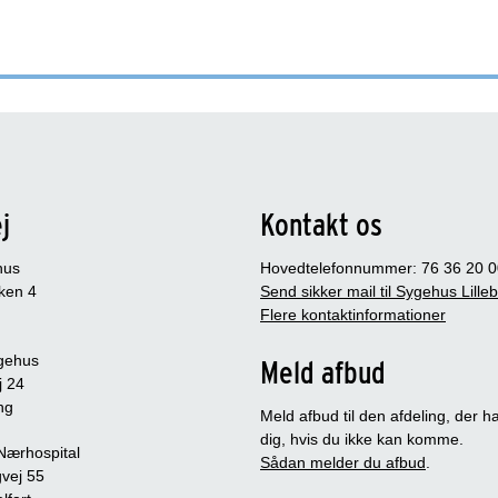
j
Kontakt os
hus
Hovedtelefonnummer: 76 36 20 0
ken 4
Send sikker mail til Sygehus Lille
Flere kontaktinformationer
gehus
Meld afbud
j 24
ng
Meld afbud til den afdeling, der ha
dig, hvis du ikke kan komme.
 Nærhospital
Sådan melder du afbud
.
vej 55