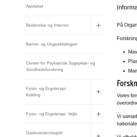
Apoteket
Informa
På Organ-
Bedøvelse og Intensiv
Forsknin
Børne- og Ungeafdelingen
Mave
Plas
Center for Psykiatrisk Sygepleje- og
Sundhedsforskning
Mam
Forsk
Fysio- og Ergoterapi,
Kolding
Vores for
overordn
Fysio- og Ergoterapi, Vejle
Vi samar
national
Gastroenterologisk