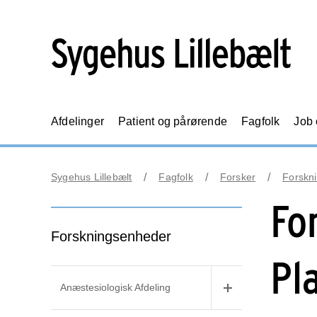
Afdelinger
Patient og pårørende
Fagfolk
Job
Sygehus Lillebælt
Fagfolk
Forsker
Forskn
Fo
Forskningsenheder
Pl
Anæstesiologisk Afdeling