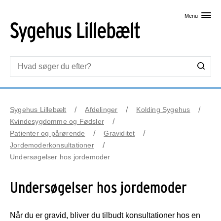
Skip til primært indhold
Menu
Sygehus Lillebælt
Afdelinger
Kolding Sygehus
Kvindesygdomme og Fødsler
Patienter og pårørende
Graviditet
Jordemoderkonsultationer
Undersøgelser hos jordemoder
Undersøgelser hos jordemoder
Når du er gravid, bliver du tilbudt konsultationer hos en