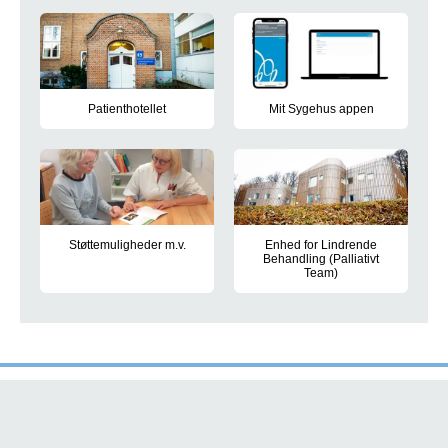
Patienthotellet
Mit Sygehus appen
Oplysninger om dine muligheder for overnatning på Patienthot
I appen kan du bl.a. se dine aft
Støttemuligheder m.v.
Enhed for Lindrende
Behandling (Palliativt
Tilskud, orlov, forsikring m.m.
Team)
Rehabilitering og lindrende sme