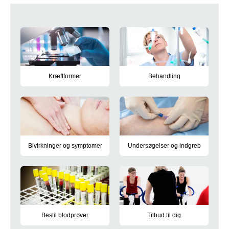
Information målrettet patienter og 
Kræftformer
Behandling
Her kan du se, hvilke kræftformer vi tilbyder behandling for
Oversigt over de behandlinger, v
Bivirkninger og symptomer
Undersøgelser og indgreb
Oversigt over bivirkninger og symptomer i forbindelse med kr
Se hvilke undersøgelser og ind
Bestil blodprøver
Tilbud til dig
Vejledning i, hvordan du selv kan booke tid til blodprøvetagnin
Tilbud til dig, der er i kræftbeha