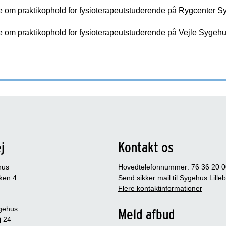
 om praktikophold for fysioterapeutstuderende på Rygcenter S
 om praktikophold for fysioterapeutstuderende på Vejle Sygeh
j
Kontakt os
hus
Hovedtelefonnummer: 76 36 20 0
ken 4
Send sikker mail til Sygehus Lille
Flere kontaktinformationer
gehus
Meld afbud
j 24