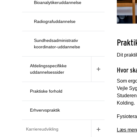
Bioanalytikeruddannelse
Radiografuddannelse
Prakti
Sundhedsadministrativ
koordinator-uddannelse
Dit prakt
Afdelingsspecifikke
Hvor ska
uddannelsessider
Som ergo
Vejle Sy
Praktiske forhold
Studeren
Kolding.
Erhvervspraktik
Fysiotera
Karriereudvikling
Læs mere