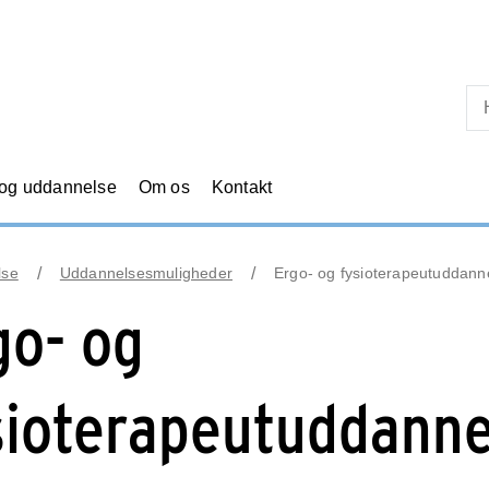
Skip til primært indhold
 og uddannelse
Om os
Kontakt
lse
Uddannelsesmuligheder
Ergo- og fysioterapeutuddann
go- og
sioterapeutuddanne