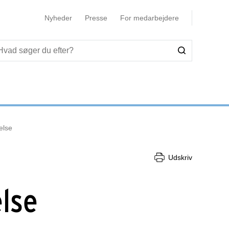
Nyheder
Presse
For medarbejdere
else
Udskriv
lse