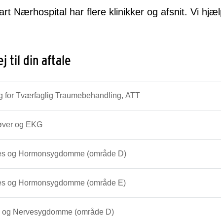
art Nærhospital har flere klinikker og afsnit. Vi hjæ
j til din aftale
g for Tværfaglig Traumebehandling, ATT
øver og EKG
es og Hormonsygdomme (område D)
es og Hormonsygdomme (område E)
- og Nervesygdomme (område D)