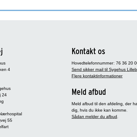
j
Kontakt os
hus
Hovedtelefonnummer: 76 36 20 0
ken 4
Send sikker mail til Sygehus Lille
Flere kontaktinformationer
gehus
Meld afbud
j 24
ng
Meld afbud til den afdeling, der ha
dig, hvis du ikke kan komme.
 Nærhospital
Sådan melder du afbud
.
vej 55
lfart