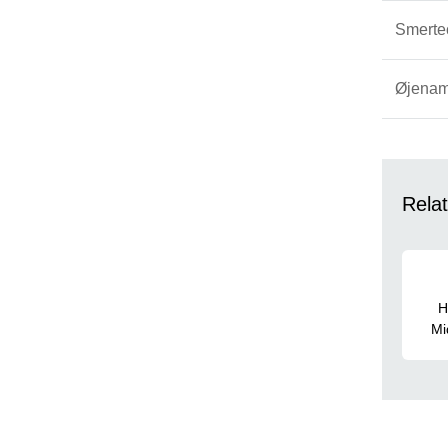
Smertec
Øjenam
Relat
H
Mi