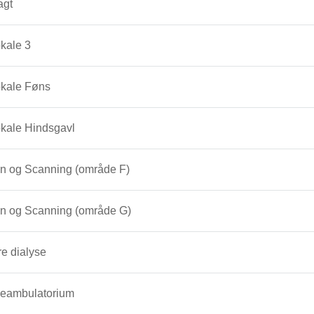
agt
kale 3
kale Føns
kale Hindsgavl
n og Scanning (område F)
n og Scanning (område G)
re dialyse
seambulatorium