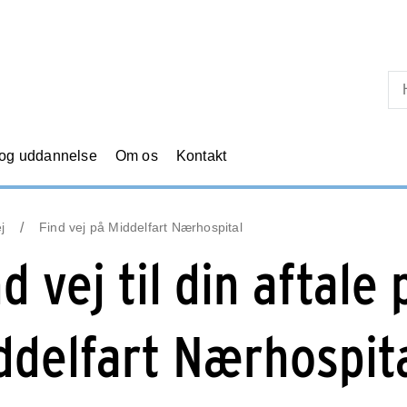
Skip til primært indhold
 og uddannelse
Om os
Kontakt
j
Find vej på Middelfart Nærhospital
d vej til din aftale 
ddelfart Nærhospit