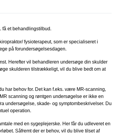
 få et behandlingstilbud.
iropraktor/ fysioterapeut, som er specialiseret i
n læge på forundersøgelsesdagen.
st. Herefter vil behandleren undersøge din skulder
 skulderen tilstrækkeligt, vil du blive bedt om at
 du har behov for. Det kan f.eks. være MR-scanning,
n. MR scanning og røntgen undersøgelse er ikke en
fra undersøgelse, skade- og symptombeskrivelser. Du
tuel operation.
samtale med en sygeplejerske. Her får du udleveret en
øbet. Såfremt der er behov, vil du blive tilset af