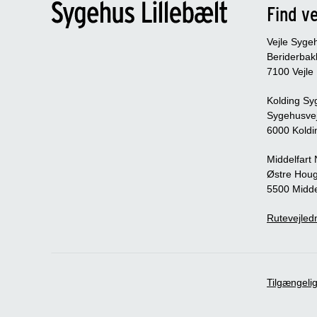
Find ve
Vejle Syge
Beriderbak
7100 Vejle
Kolding Sy
Sygehusve
6000 Koldi
Middelfart
Østre Houg
5500 Midde
Rutevejledn
Tilgængeli