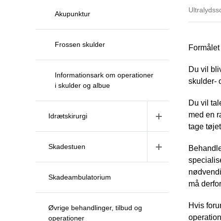
Ultralydss
Akupunktur
Frossen skulder
Formålet 
Du vil bl
Informationsark om operationer
skulder- 
i skulder og albue
Du vil ta
med en ræ
Idrætskirurgi
tage tøje
Skadestuen
Behandler
specialis
nødvendi
Skadeambulatorium
må derfor
Hvis foru
Øvrige behandlinger, tilbud og
operation
operationer