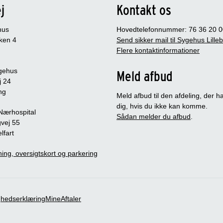
j
Kontakt os
hus
Hovedtelefonnummer: 76 36 20 0
ken 4
Send sikker mail til Sygehus Lille
Flere kontaktinformationer
gehus
Meld afbud
j 24
ng
Meld afbud til den afdeling, der ha
dig, hvis du ikke kan komme.
 Nærhospital
Sådan melder du afbud
.
vej 55
lfart
ing, oversigtskort og parkering
ghedserklæring
MineAftaler