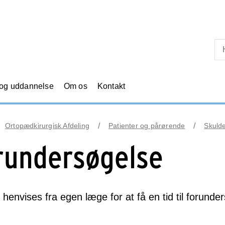
Skip til primært indhold
 og uddannelse
Om os
Kontakt
Ortopædkirurgisk Afdeling
Patienter og pårørende
Skulde
rundersøgelse
 henvises fra egen læge for at få en tid til forunde