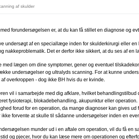
canning af skulder
med forundersøgelsen er, at du kan få stillet en diagnose og evt.
ive undersøgt af en speciallæge inden for skulderkirurgi eller en k
og nakkeproblematik. Det er derfor ikke sikkert, at du ses af e
le med lægen om dine symptomer, gener og eventuel tilskadekom
kke undersøgelser og ultralyds scanning. For at kunne undersøge
t af overkroppen - dog ikke BH hvis du er kvinde.
en vil i samarbejde med dig afklare, hvilket behandlingstilbud
eret fysioterapi, blokadebehandling, akupunktur eller operatio
ghed forud for en operation, da mange diagnoser kan gives ud 
 ikke forvente at skulle til sådanne undersøgelser inden en even
ndersøgelsen munder ud i en aftale om operation, vil du få en 
stid og pjecer, hvor du kan læse mere om operationen og efterforl