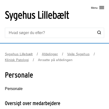
Skip til primært indhold
Menu
Sygehus Lillebælt
Afdelinger
Vejle Sygehus
Klinisk Patologi
Ansatte på afdelingen
Personale
Personale
Oversigt over medarbejdere