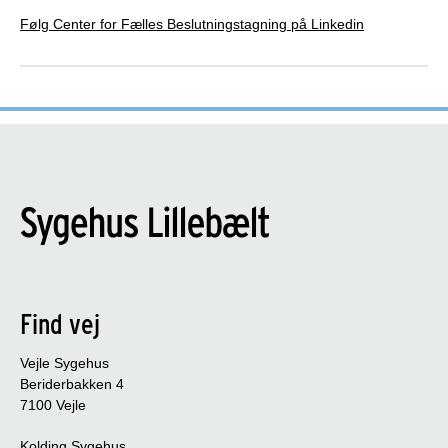
Følg Center for Fælles Beslutningstagning på Linkedin
Find vej
Vejle Sygehus
Beriderbakken 4
7100 Vejle
Kolding Sygehus