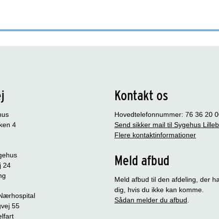
j
Kontakt os
hus
Hovedtelefonnummer: 76 36 20 0
ken 4
Send sikker mail til Sygehus Lille
Flere kontaktinformationer
gehus
Meld afbud
j 24
ng
Meld afbud til den afdeling, der ha
dig, hvis du ikke kan komme.
 Nærhospital
Sådan melder du afbud
.
vej 55
lfart