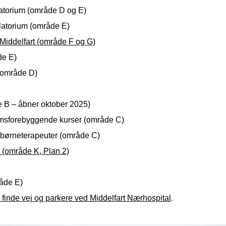
torium (område D og E)
atorium (område E)
Middelfart (område F og G)
de E)
(område D)
 B – åbner oktober 2025)
msforebyggende kurser (område C)
børneterapeuter (område C)
 (område K, Plan 2)
åde E)
 finde vej og parkere ved Middelfart Nærhospital
.