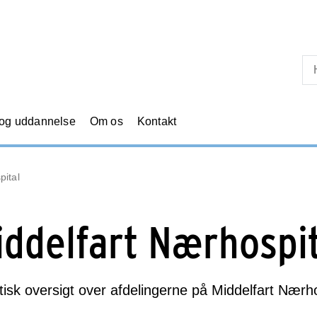
Skip til primært indhold
 og uddannelse
Om os
Kontakt
pital
iddelfart Nærhospit
tisk oversigt over afdelingerne på Middelfart Nærho