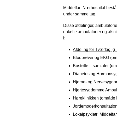
Middelfart Nærhospital består
under samme tag.
Disse afdelinger, ambulatorie
enkelte ambulatorier og afsni
i:
Afdeling for Tværfagli
Blodprøver og EKG (om
Bostøtte – samtaler (o
Diabetes og Hormonsy
Hjerne- og Nervesygdo
Hjertesygdomme Ambula
Høreklinikken (område 
Jordemoderkonsultatio
Lokalpsykiatri Middelfa