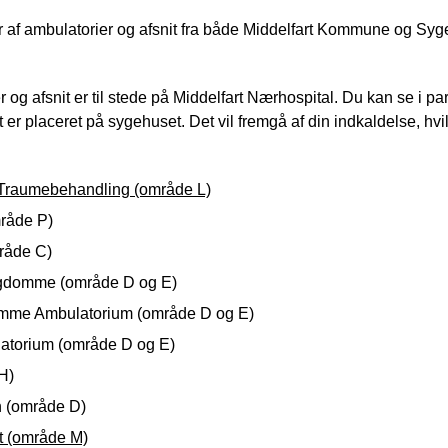
 af ambulatorier og afsnit fra både Middelfart Kommune og Sygeh
r og afsnit er til stede på Middelfart Nærhospital. Du kan se i p
t er placeret på sygehuset. Det vil fremgå af din indkaldelse, h
g Traumebehandling (område L)
råde P)
mråde C)
gdomme (område D og E)
mme Ambulatorium (område D og E)
torium (område D og E)
H)
n (område D)
rt (område M)