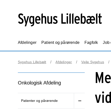
Afdelinger
Patient og pårørende
Fagfolk
Job
Sygehus Lillebælt
Afdelinger
Vejle Sygehus
Me
Onkologisk Afdeling
vi
Patienter og pårørende