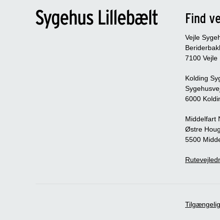
Find ve
Vejle Syge
Beriderbak
7100 Vejle
Kolding Sy
Sygehusve
6000 Koldi
Middelfart
Østre Houg
5500 Midde
Rutevejledn
Tilgængeli