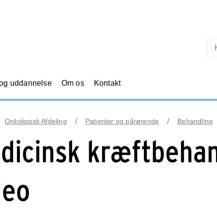
Skip til primært indhold
 og uddannelse
Om os
Kontakt
Onkologisk Afdeling
Patienter og pårørende
Behandling
dicinsk kræftbehan
deo