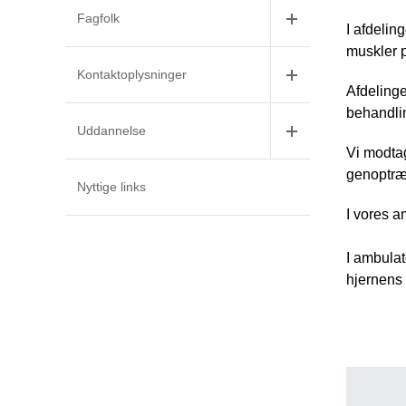
Fagfolk
I afdelin
muskler p
Kontaktoplysninger
Afdelinge
behandlin
Uddannelse
Vi modta
genoptræn
Nyttige links
​I vores 
I ambulat
hjernens 