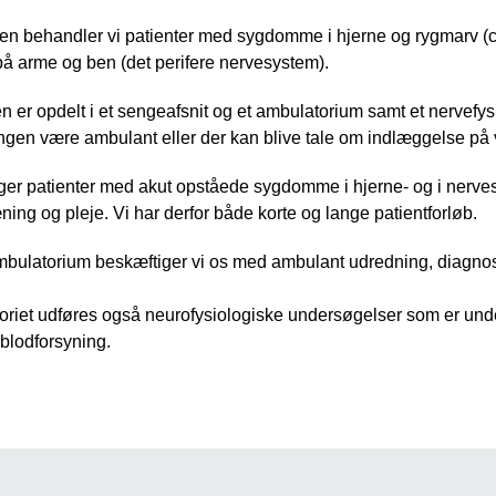
gen behandler vi patienter med sygdomme i hjerne og rygmarv (c
å arme og ben (det perifere nervesystem).
n er opdelt i et sengeafsnit og et ambulatorium samt et nervefy
gen være ambulant eller der kan blive tale om indlæggelse på 
ger patienter med akut opståede sygdomme i hjerne- og i nerve
ing og pleje. Vi har derfor både korte og lange patientforløb.
ambulatorium beskæftiger vi os med ambulant udredning, diagnos
oriet udføres også neurofysiologiske undersøgelser som er unde
blodforsyning.