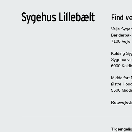
Find ve
Vejle Syge
Beriderbak
7100 Vejle
Kolding Sy
Sygehusve
6000 Koldi
Middelfart
Østre Houg
5500 Midde
Rutevejledn
Tilgængeli