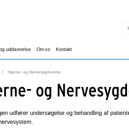
Skip til primært indhold
 og uddannelse
Om os
Kontakt
Hjerne- og Nervesygdomme
erne- og Nervesy
gen udfører undersøgelse og behandling af patie
 nervesystem.