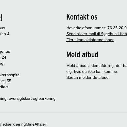
j
Kontakt os
hus
Hovedtelefonnummer: 76 36 20 0
ken 4
Send sikker mail til Sygehus Lille
Flere kontaktinformationer
gehus
Meld afbud
j 24
ng
Meld afbud til den afdeling, der ha
dig, hvis du ikke kan komme.
 Nærhospital
Sådan melder du afbud
.
vej 55
lfart
ing, oversigtskort og parkering
ghedserklæring
MineAftaler